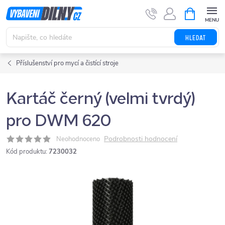
Přejít
NÁKUPNÍ
KOŠÍK
na
obsah
HLEDAT
Příslušenství pro mycí a čistící stroje
Kartáč černý (velmi tvrdý)
pro DWM 620
Podrobnosti hodnocení
Neohodnoceno
Kód produktu:
7230032