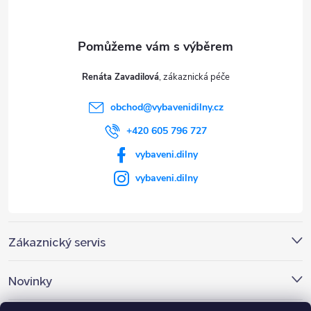
p
a
t
Renáta Zavadilová
í
obchod
@
vybavenidilny.cz
+420 605 796 727
vybaveni.dilny
vybaveni.dilny
Zákaznický servis
Novinky