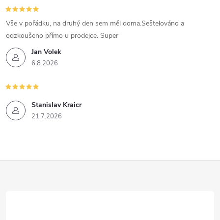
Vše v pořádku, na druhý den sem měl doma.Seštelováno a
odzkoušeno přímo u prodejce. Super
Jan Volek
6.8.2026
Stanislav Kraicr
21.7.2026
Z
á