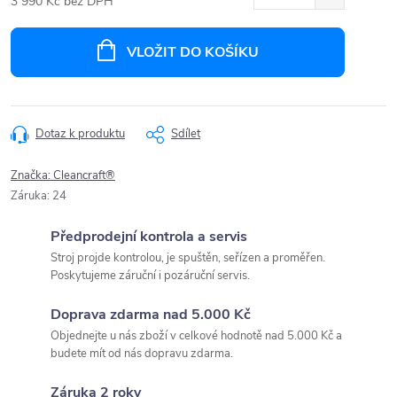
3 990 Kč bez DPH
Měrná
cena:
VLOŽIT DO KOŠÍKU
Dotaz k produktu
Sdílet
Značka:
Cleancraft®
Záruka
:
24
Předprodejní kontrola a servis
Stroj projde kontrolou, je spuštěn, seřízen a proměřen.
Poskytujeme záruční i pozáruční servis.
Doprava zdarma nad 5.000 Kč
Objednejte u nás zboží v celkové hodnotě nad 5.000 Kč a
budete mít od nás dopravu zdarma.
Záruka 2 roky