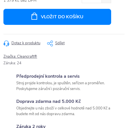
1 379 Kč bez DPH
Měrná
cena:
VLOŽIT DO KOŠÍKU
Dotaz k produktu
Sdílet
Značka:
Cleancraft®
Záruka
:
24
Předprodejní kontrola a servis
Stroj projde kontrolou, je spuštěn, seřízen a proměřen.
Poskytujeme záruční i pozáruční servis.
Doprava zdarma nad 5.000 Kč
Objednejte u nás zboží v celkové hodnotě nad 5.000 Kč a
budete mít od nás dopravu zdarma.
Záruka 2 roky