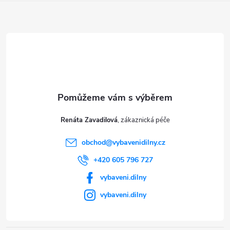
Z
á
p
a
t
Renáta Zavadilová
í
obchod
@
vybavenidilny.cz
+420 605 796 727
vybaveni.dilny
vybaveni.dilny