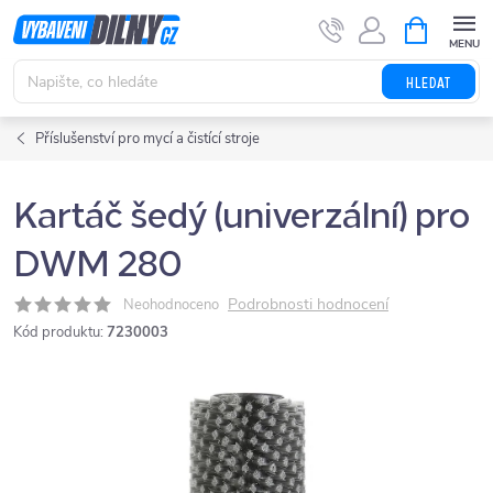
Přejít
NÁKUPNÍ
KOŠÍK
na
obsah
HLEDAT
Příslušenství pro mycí a čistící stroje
Kartáč šedý (univerzální) pro
DWM 280
Podrobnosti hodnocení
Neohodnoceno
Kód produktu:
7230003