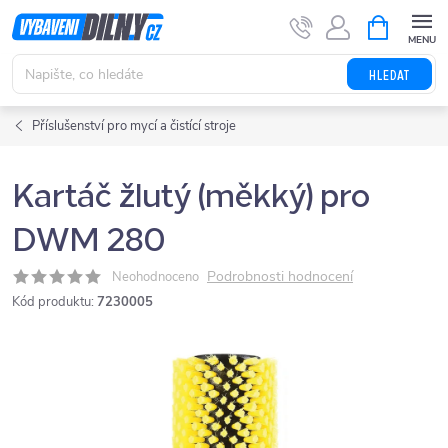
Přejít
NÁKUPNÍ
KOŠÍK
na
obsah
HLEDAT
Příslušenství pro mycí a čistící stroje
Kartáč žlutý (měkký) pro
DWM 280
Podrobnosti hodnocení
Neohodnoceno
Kód produktu:
7230005