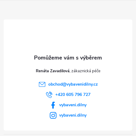
Z
á
p
a
t
Renáta Zavadilová
í
obchod
@
vybavenidilny.cz
+420 605 796 727
vybaveni.dilny
vybaveni.dilny