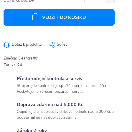
1 379 Kč bez DPH
Měrná
cena:
VLOŽIT DO KOŠÍKU
Dotaz k produktu
Sdílet
Značka:
Cleancraft®
Záruka
:
24
Předprodejní kontrola a servis
Stroj projde kontrolou, je spuštěn, seřízen a proměřen.
Poskytujeme záruční i pozáruční servis.
Doprava zdarma nad 5.000 Kč
Objednejte u nás zboží v celkové hodnotě nad 5.000 Kč a
budete mít od nás dopravu zdarma.
Záruka 2 roky