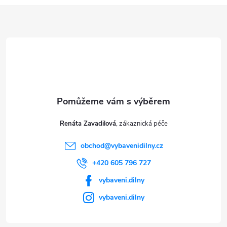
Z
á
p
a
t
Renáta Zavadilová
í
obchod
@
vybavenidilny.cz
+420 605 796 727
vybaveni.dilny
vybaveni.dilny