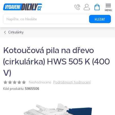
Přejít
NÁKUPNÍ
KOŠÍK
na
obsah
HLEDAT
Cirkulárky
Kotoučová pila na dřevo
(cirkulárka) HWS 505 K (400
V)
Podrobnosti hodnocení
Neohodnoceno
Kód produktu:
5965506