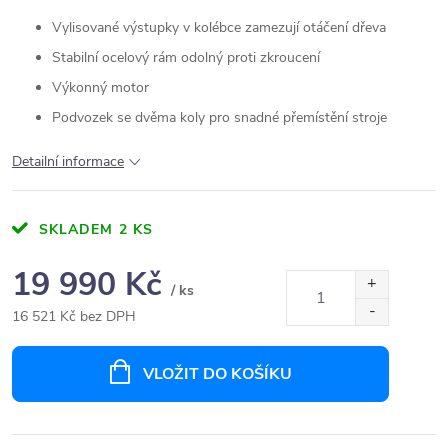
Vylisované výstupky v kolébce zamezují otáčení dřeva
Stabilní ocelový rám odolný proti zkroucení
Výkonný motor
Podvozek se dvěma koly pro snadné přemístění stroje
Detailní informace
SKLADEM
2 KS
19 990 Kč
/ ks
16 521 Kč bez DPH
Měrná
cena:
VLOŽIT DO KOŠÍKU