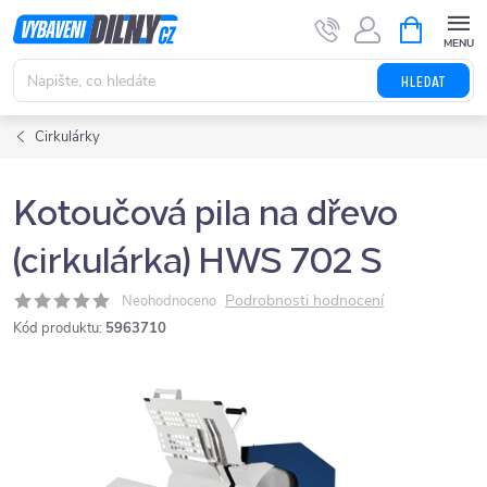
Přejít
NÁKUPNÍ
KOŠÍK
na
obsah
HLEDAT
Cirkulárky
Kotoučová pila na dřevo
(cirkulárka) HWS 702 S
Podrobnosti hodnocení
Neohodnoceno
Kód produktu:
5963710