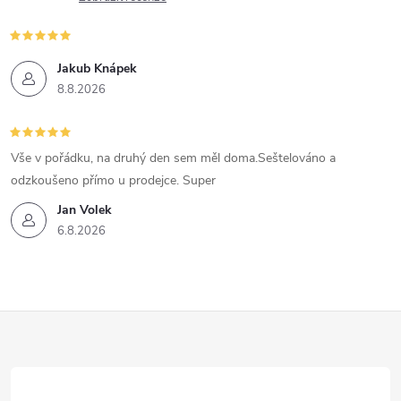
Jakub Knápek
8.8.2026
Vše v pořádku, na druhý den sem měl doma.Seštelováno a
odzkoušeno přímo u prodejce. Super
Jan Volek
6.8.2026
Z
á