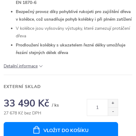
EN 1870-6
Bezpečný provoz díky pohyblivé rukojeti pro zajištění dřeva
v kolébce, což usnadňuje pohyb kolébky i při plném zatížení
V kolébce jsou vylisovány výstupky, které zamezují protáčení
dřeva
Prodloužení kolébky s ukazatelem řezné délky umožňuje
řezání stejných délek dřeva
Detailní informace
EXTERNÍ SKLAD
33 490 Kč
/ ks
27 678 Kč bez DPH
Měrná
cena:
VLOŽIT DO KOŠÍKU