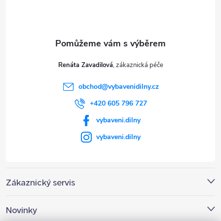
p
a
t
Renáta Zavadilová
í
obchod
@
vybavenidilny.cz
+420 605 796 727
vybaveni.dilny
vybaveni.dilny
Zákaznický servis
Novinky