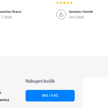
anislav Kraicr
Jaroslav Harnik
1.7.2026
24.5.2026
Nákupní košík
!
0
KS /
0 KČ
atelný