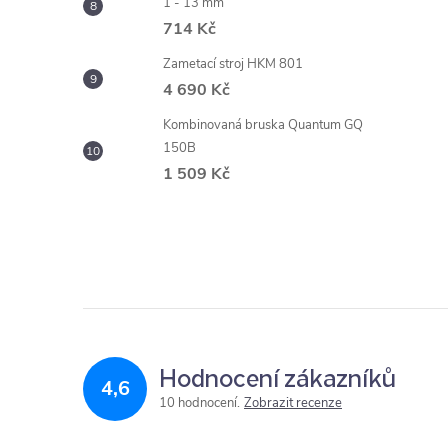
1 - 13 mm
714 Kč
Zametací stroj HKM 801
4 690 Kč
Kombinovaná bruska Quantum GQ
150B
1 509 Kč
Hodnocení zákazníků
4,6
10 hodnocení
Zobrazit recenze