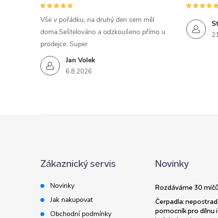
Vše v pořádku, na druhý den sem měl
St
doma.Seštelováno a odzkoušeno přímo u
2
prodejce. Super
Jan Volek
6.8.2026
Z
á
Zákaznický servis
Novinky
p
Novinky
Rozdáváme 30 míčů
a
Jak nakupovat
Čerpadla: nepostrad
pomocník pro dílnu i
Obchodní podmínky