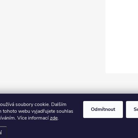
oužívá soubory cookie. Dalším
Odmítnout
S
 tohoto webu vyjadřujete souhlas
žíváním. Více informací
zde
.
í