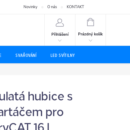
Novinky
O nás
KONTAKT
NÁKUPNÍ
KOŠÍK
Prázdný košík
Přihlášení
E
SVAŘOVÁNÍ
LED SVÍTILNY
ulatá hubice s
artáčem pro
ryCAT 16 L