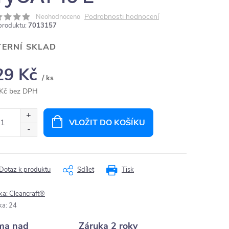
Podrobnosti hodnocení
Neohodnoceno
produktu:
7013157
TERNÍ SKLAD
29 Kč
/ ks
Kč bez DPH
ná
:
VLOŽIT DO KOŠÍKU
Dotaz k produktu
Sdílet
Tisk
ka:
Cleancraft®
ka
:
24
ma nad
Záruka 2 roky