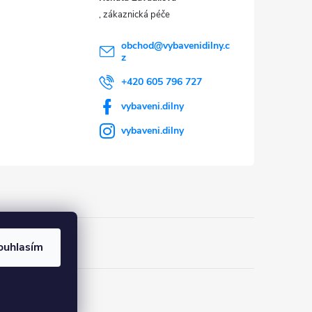
obchod
@
vybavenidilny.c
z
+420 605 796 727
vybaveni.dilny
vybaveni.dilny
ouhlasím