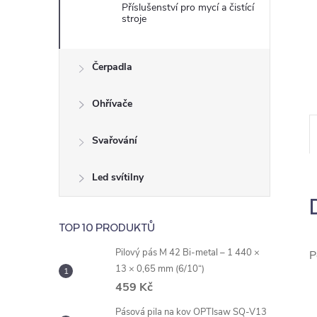
e
Příslušenství pro mycí a čistící
stroje
l
Čerpadla
Ohřívače
Svařování
Led svítilny
TOP 10 PRODUKTŮ
Pilový pás M 42 Bi-metal – 1 440 ×
P
13 × 0,65 mm (6/10“)
459 Kč
Pásová pila na kov OPTIsaw SQ-V13