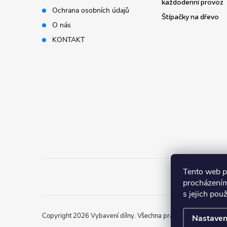
t
každodenní provoz
Ochrana osobních údajů
Štípačky na dřevo
í
O nás
KONTAKT
Tento web p
procházením
s jejich pou
Copyright 2026
Vybavení dílny
. Všechna práva vyhrazena.
Nastaven