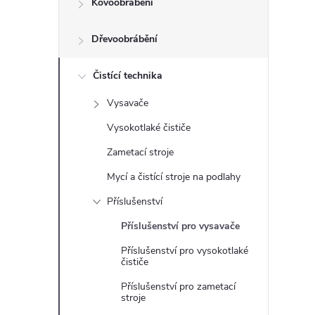
Kovoobrábění
t
Dřevoobrábění
r
a
Čistící technika
Vysavače
n
Vysokotlaké čističe
n
Zametací stroje
Mycí a čistící stroje na podlahy
í
Příslušenství
p
Příslušenství pro vysavače
Příslušenství pro vysokotlaké
a
čističe
n
Příslušenství pro zametací
stroje