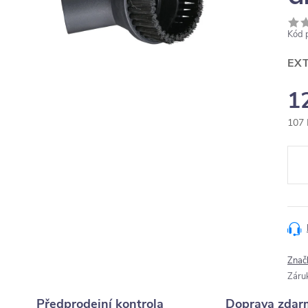
Kód 
EX
1
107 
Měr
cena
Znač
Záru
Předprodejní kontrola
Doprava zdar