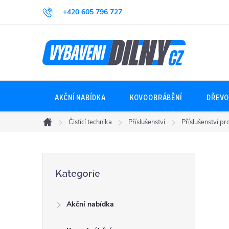
Přejít
+420 605 796 727
na
obsah
AKČNÍ NABÍDKA
KOVOOBRÁBĚNÍ
DŘEVO
Čistící technika
Příslušenství
Příslušenství p
Domů
P
Přeskočit
Kategorie
kategorie
o
Akční nabídka
s