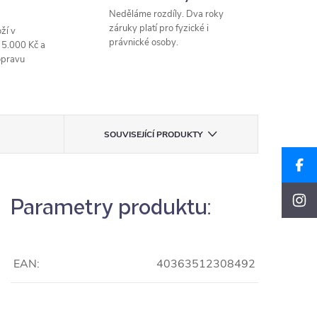
Neděláme rozdíly. Dva roky
záruky platí pro fyzické i
ží v
právnické osoby.
 5.000 Kč a
opravu
SOUVISEJÍCÍ PRODUKTY
Parametry produktu:
EAN:
40363512308492