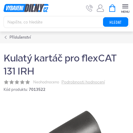
Přejít
NÁKUPNÍ
KOŠÍK
na
obsah
HLEDAT
Příslušenství
Kulatý kartáč pro flexCAT
131 IRH
Podrobnosti hodnocení
Neohodnoceno
Kód produktu:
7013522