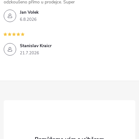
odzkoušeno přímo u prodejce. Super
Jan Volek
6.8.2026
Stanislav Kraicr
21.7.2026
Z
á
p
a