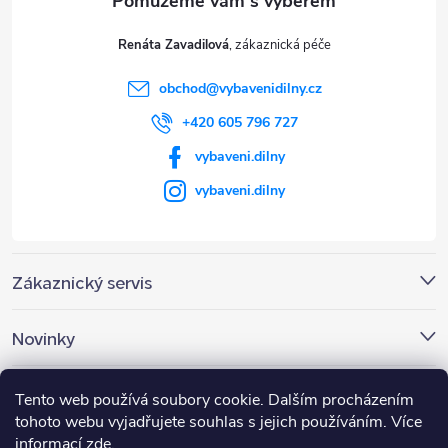
t
Renáta Zavadilová
í
obchod
@
vybavenidilny.cz
+420 605 796 727
vybaveni.dilny
vybaveni.dilny
Zákaznický servis
Novinky
Nákupní košík
Tento web používá soubory cookie. Dalším procházením
tohoto webu vyjadřujete souhlas s jejich používáním. Více
informací
zde
.
0
KS /
0 KČ