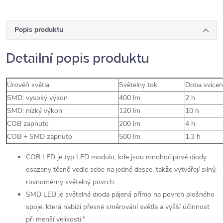
Popis produktu
Detailní popis produktu
Úrověň světla
Světelný tok
Doba svícen
SMD: vysoký výkon
400 lm
2 h
SMD: nízký výkon
120 lm
10 h
COB zapnuto
200 lm
4 h
COB + SMD zapnuto
500 lm
1,3 h
COB LED je typ LED modulu, kde jsou mnohočipové diody
osazeny těsně vedle sebe na jedné desce, takže vytvářejí silný,
rovnoměrný světelný povrch.
SMD LED je světelná dioda pájená přímo na povrch plošného
spoje, která nabízí přesné směrování světla a vyšší účinnost
při menší velikosti."