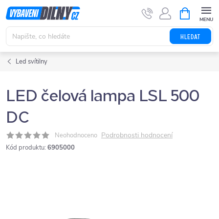
Přejít
NÁKUPNÍ
KOŠÍK
na
obsah
HLEDAT
Led svítilny
LED čelová lampa LSL 500
DC
Podrobnosti hodnocení
Neohodnoceno
Kód produktu:
6905000