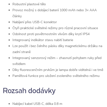
Robustní plastové tělo
Provoz možný s dobíjecí baterií 1000 mAh nebo 3× AAA
články
Nabíjení přes USB-C konektor
Čtyři praktické světelné režimy pro různé pracovní situace
Odolnost proti povětrnostním vlivům díky krytí IP54
Integrovaný indikátor stavu nabití baterie
Lze použít i bez čelního pásku díky magnetickému držáku na
zadní straně
Integrovaný senzorový režim – zhasnutí pohybem ruky před
svítidlem
Díky fluorescenčním prvkům je lampa dobře viditelná i ve tmě
Paměťová funkce pro uložení zvoleného světelného režimu
Rozsah dodávky
Nabíjecí kabel USB-C, délka 0.8 m