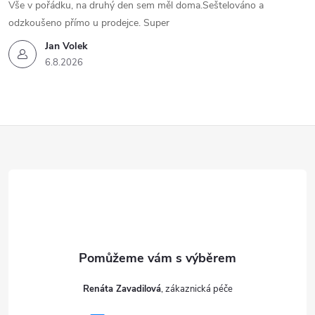
Vše v pořádku, na druhý den sem měl doma.Seštelováno a
odzkoušeno přímo u prodejce. Super
Jan Volek
6.8.2026
Z
á
p
a
t
Renáta Zavadilová