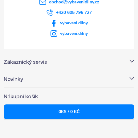
í
obchod
@
vybavenidilny.cz
+420 605 796 727
vybaveni.dilny
vybaveni.dilny
Zákaznický servis
Novinky
Nákupní košík
0
KS /
0 KČ