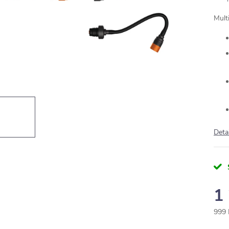
Mult
Deta
1
999 
Měr