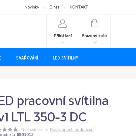
Novinky
O nás
KONTAKT
NÁKUPNÍ
KOŠÍK
Prázdný košík
Přihlášení
E
SVAŘOVÁNÍ
LED SVÍTILNY
ED pracovní svítilna
v1 LTL 350-3 DC
Podrobnosti hodnocení
Neohodnoceno
produktu:
6901013