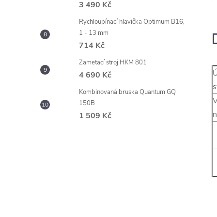
3 490 Kč
Rychloupínací hlavička Optimum B16,
1 - 13 mm
714 Kč
Zametací stroj HKM 801
Ú
4 690 Kč
s
Kombinovaná bruska Quantum GQ
V
150B
n
1 509 Kč