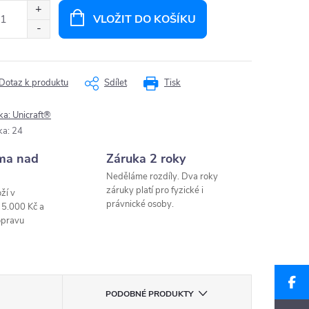
:
VLOŽIT DO KOŠÍKU
Dotaz k produktu
Sdílet
Tisk
ka:
Unicraft®
ka
:
24
ma nad
Záruka 2 roky
Neděláme rozdíly. Dva roky
záruky platí pro fyzické i
ží v
právnické osoby.
 5.000 Kč a
opravu
PODOBNÉ PRODUKTY