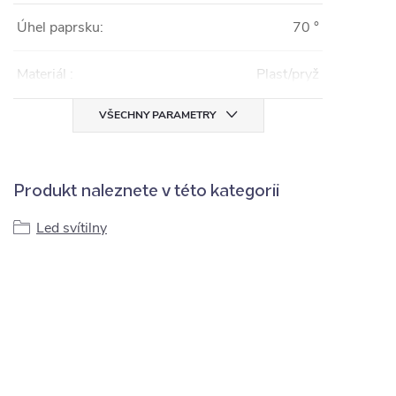
Úhel paprsku:
70 °
Materiál :
Plast/pryž
VŠECHNY PARAMETRY
Produkt naleznete v této kategorii
Led svítilny