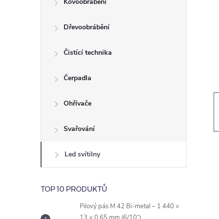
Kovoobrábění
t
Dřevoobrábění
r
a
Čistící technika
n
Čerpadla
n
Ohřívače
í
Svařování
p
Led svítilny
a
TOP 10 PRODUKTŮ
n
Pilový pás M 42 Bi-metal – 1 440 ×
13 × 0,65 mm (6/10“)