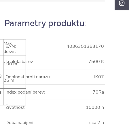
Parametry produktu:
Max.
EAN:
4036351363170
dosvit
Teplota barev:
7500 K
100 m
8
Odolnost proti nárazu:
IK07
25 m
Index podání barev:
70Ra
4
Životnost:
10000 h
Doba nabíjení:
cca 2 h