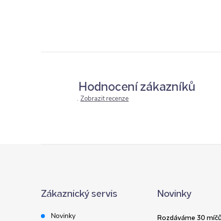
Hodnocení zákazníků
Zobrazit recenze
Z
á
Zákaznický servis
Novinky
p
Novinky
Rozdáváme 30 míčů