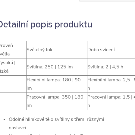
Detailní popis produktu
roveň
Světelný tok
Doba svícení
větla
ysoká |
Svítilna: 250 | 125 lm
Svítilna: 2 | 4,5 h
ízká
Flexibilní lampa: 180 | 90
Flexibilní lampa: 2,5 | 
lm
h
Pracovní lampa: 350 | 180
Pracovní lampa: 1,5 | 
lm
h
Odolné hliníkové tělo svítilny s třemi různými
nástavci