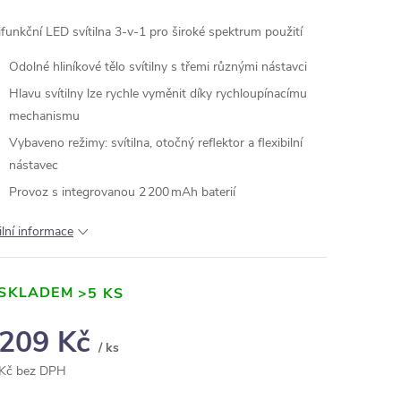
ifunkční LED svítilna 3‑v‑1 pro široké spektrum použití
Odolné hliníkové tělo svítilny s třemi různými nástavci
Hlavu svítilny lze rychle vyměnit díky rychloupínacímu
mechanismu
Vybaveno režimy: svítilna, otočný reflektor a flexibilní
nástavec
Provoz s integrovanou 2 200 mAh baterií
ilní informace
SKLADEM
>5 KS
 209 Kč
/ ks
Kč bez DPH
ná