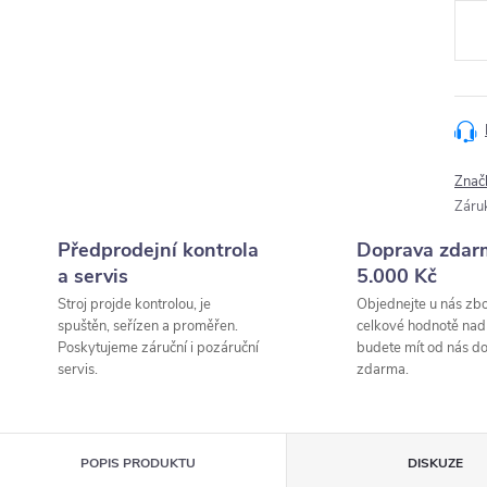
cena
Znač
Záru
Předprodejní kontrola
Doprava zdar
a servis
5.000 Kč
Stroj projde kontrolou, je
Objednejte u nás zbo
spuštěn, seřízen a proměřen.
celkové hodnotě nad
Poskytujeme záruční i pozáruční
budete mít od nás d
servis.
zdarma.
POPIS PRODUKTU
DISKUZE