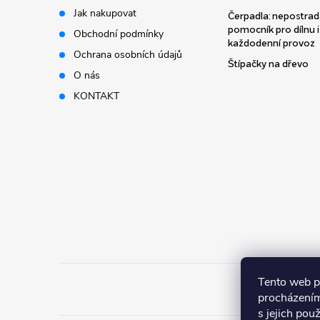
a
Jak nakupovat
Čerpadla: nepostrad
pomocník pro dílnu i
Obchodní podmínky
t
každodenní provoz
Ochrana osobních údajů
Štípačky na dřevo
í
O nás
KONTAKT
Tento web p
procházením
s jejich pou