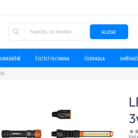
HLEDAT
OBRÁBĚNÍ
ČISTÍCÍ TECHNIKA
ČERPADLA
OHŘÍVAČ
 DC
L
3
Kód 