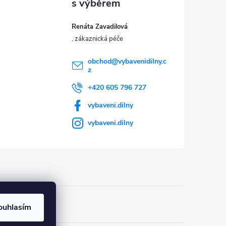
Renáta Zavadilová
obchod
@
vybavenidilny.c
z
+420 605 796 727
vybaveni.dilny
vybaveni.dilny
ouhlasím