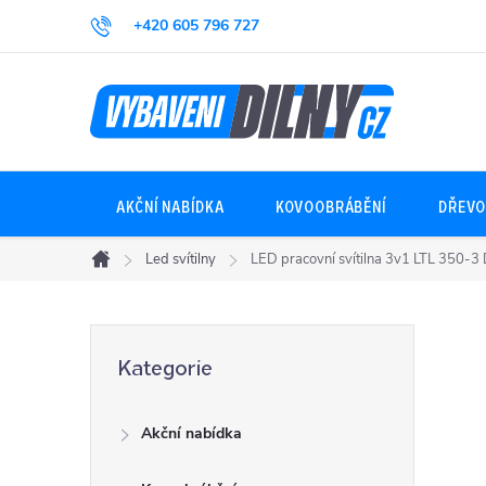
Přejít
+420 605 796 727
na
obsah
AKČNÍ NABÍDKA
KOVOOBRÁBĚNÍ
DŘEVO
Led svítilny
LED pracovní svítilna 3v1 LTL 350-3
Domů
P
Přeskočit
Kategorie
kategorie
o
Akční nabídka
s