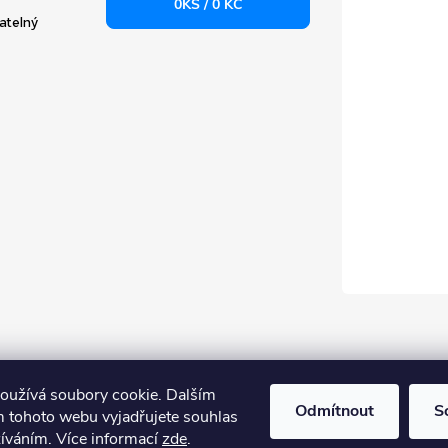
0
KS /
0 KČ
atelný
oužívá soubory cookie. Dalším
Odmítnout
S
 tohoto webu vyjadřujete souhlas
žíváním. Více informací
zde
.