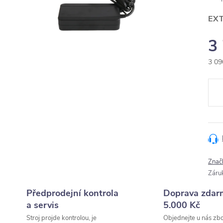
EX
3
3 09
Měr
cena
Znač
Záru
Předprodejní kontrola
Doprava zdar
a servis
5.000 Kč
Stroj projde kontrolou, je
Objednejte u nás zbo