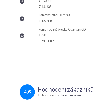
1 - 13 mm
714 Kč
Zametací stroj HKM 801
4 690 Kč
Kombinovaná bruska Quantum GQ
150B
1 509 Kč
Hodnocení zákazníků
4,6
10 hodnocení
Zobrazit recenze