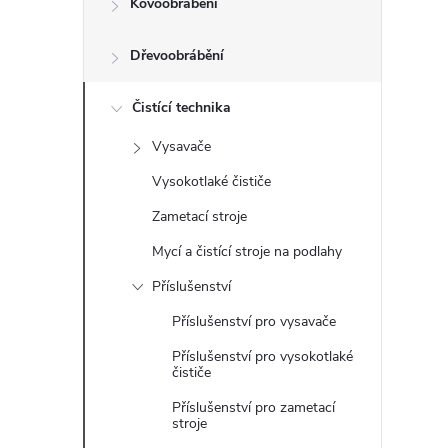
Kovoobrábění
t
Dřevoobrábění
r
a
Čistící technika
Vysavače
n
Vysokotlaké čističe
n
Zametací stroje
Mycí a čistící stroje na podlahy
í
Příslušenství
p
Příslušenství pro vysavače
Příslušenství pro vysokotlaké
a
čističe
n
Příslušenství pro zametací
stroje