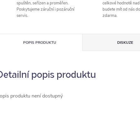
spuštěn, seřízen a proměřen.
celkové hodnotě nad
Poskytujeme záruční i pozáruční
budete mít od nás d
servis.
zdarma.
POPIS PRODUKTU
DISKUZE
Detailní popis produktu
opis produktu není dostupný