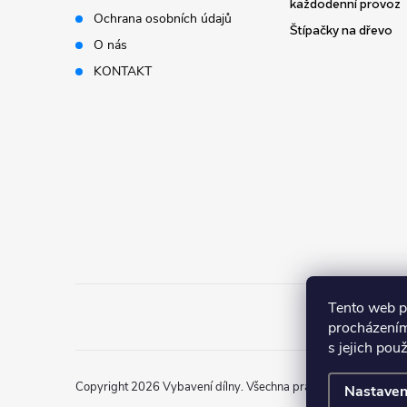
t
každodenní provoz
Ochrana osobních údajů
Štípačky na dřevo
í
O nás
KONTAKT
Tento web p
procházením
s jejich pou
Copyright 2026
Vybavení dílny
. Všechna práva vyhrazena.
Nastaven