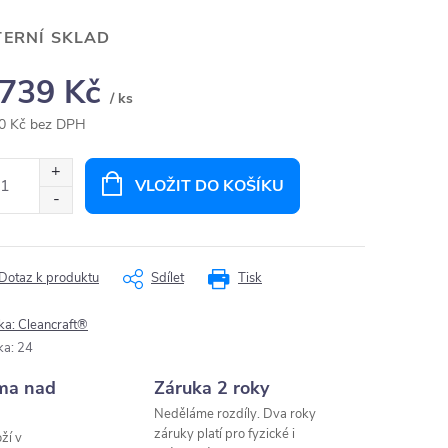
TERNÍ SKLAD
 739 Kč
/ ks
0 Kč bez DPH
ná
:
VLOŽIT DO KOŠÍKU
Dotaz k produktu
Sdílet
Tisk
ka:
Cleancraft®
ka
:
24
ma nad
Záruka 2 roky
Neděláme rozdíly. Dva roky
záruky platí pro fyzické i
ží v