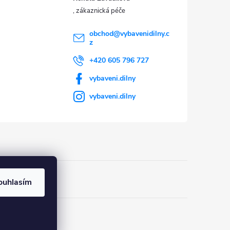
obchod
@
vybavenidilny.c
z
+420 605 796 727
vybaveni.dilny
vybaveni.dilny
ouhlasím