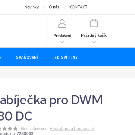
Novinky
O nás
KONTAKT
NÁKUPNÍ
KOŠÍK
Prázdný košík
Přihlášení
E
SVAŘOVÁNÍ
LED SVÍTILNY
abíječka pro DWM
80 DC
Podrobnosti hodnocení
Neohodnoceno
produktu:
7230002