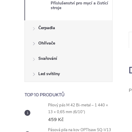
e
Příslušenství pro mycí a čistící
stroje
l
Čerpadla
Ohřívače
Svařování
Led svítilny
P
TOP 10 PRODUKTŮ
Pilový pás M 42 Bi-metal – 1 440 ×
13 × 0,65 mm (6/10“)
459 Kč
Pásová pila na kov OPTIsaw SQ-V13