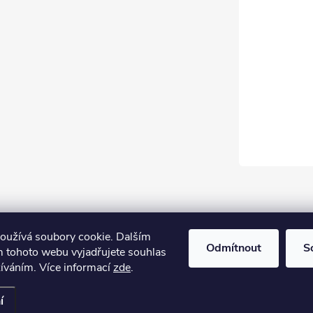
oužívá soubory cookie. Dalším
Odmítnout
S
 tohoto webu vyjadřujete souhlas
žíváním. Více informací
zde
.
í