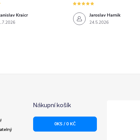
anislav Kraicr
Jaroslav Harnik
1.7.2026
24.5.2026
Nákupní košík
!
0
KS /
0 KČ
atelný