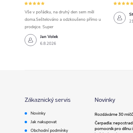
Vše v pořádku, na druhý den sem měl
St
doma.Seštelováno a odzkoušeno přímo u
2
prodejce. Super
Jan Volek
6.8.2026
Z
á
Zákaznický servis
Novinky
p
Novinky
Rozdáváme 30 míčů
a
Jak nakupovat
Čerpadla: nepostrad
pomocník pro dílnu i
Obchodní podmínky