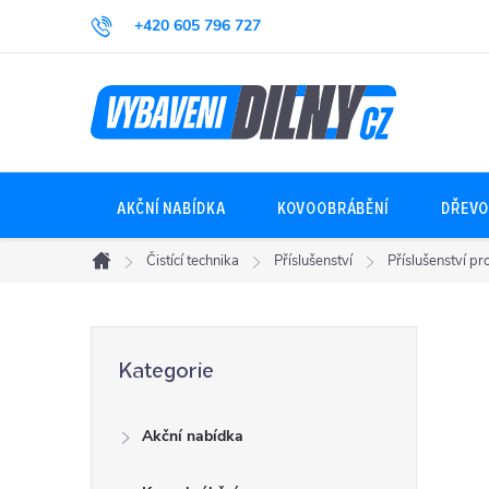
Přejít
+420 605 796 727
na
obsah
AKČNÍ NABÍDKA
KOVOOBRÁBĚNÍ
DŘEVO
Čistící technika
Příslušenství
Příslušenství pro
Domů
P
Přeskočit
Kategorie
kategorie
o
Akční nabídka
s