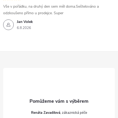
Vše v pořádku, na druhý den sem měl doma.Seštelováno a
odzkoušeno přímo u prodejce. Super
Jan Volek
6.8.2026
Z
á
p
a
t
Renáta Zavadilová