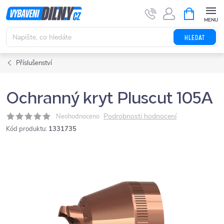
Přejít
NÁKUPNÍ
KOŠÍK
na
obsah
HLEDAT
Příslušenství
Ochranný kryt Pluscut 105A
Podrobnosti hodnocení
Neohodnoceno
Kód produktu:
1331735