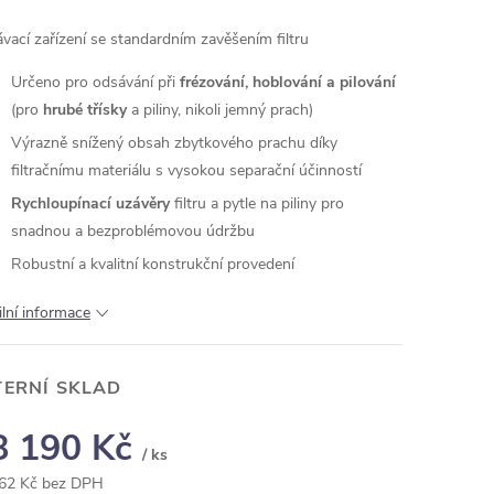
vací zařízení se standardním zavěšením filtru
Určeno pro odsávání při
frézování, hoblování a pilování
(pro
hrubé třísky
a piliny, nikoli jemný prach)
Výrazně snížený obsah zbytkového prachu díky
filtračnímu materiálu s vysokou separační účinností
Rychloupínací uzávěry
filtru a pytle na piliny pro
snadnou a bezproblémovou údržbu
Robustní a kvalitní konstrukční provedení
ilní informace
TERNÍ SKLAD
8 190 Kč
/ ks
62 Kč bez DPH