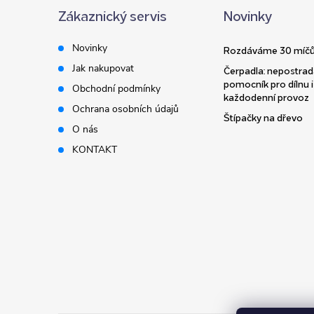
Zákaznický servis
Novinky
p
Novinky
Rozdáváme 30 míčů
a
Jak nakupovat
Čerpadla: nepostrad
pomocník pro dílnu i
Obchodní podmínky
t
každodenní provoz
Ochrana osobních údajů
Štípačky na dřevo
í
O nás
KONTAKT