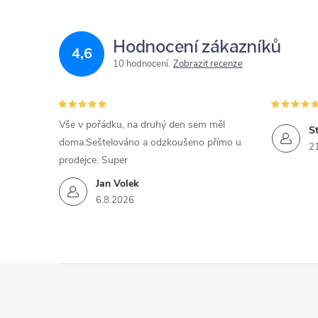
Hodnocení zákazníků
4,6
10 hodnocení
Zobrazit recenze
Vše v pořádku, na druhý den sem měl
St
doma.Seštelováno a odzkoušeno přímo u
2
prodejce. Super
Jan Volek
6.8.2026
Z
á