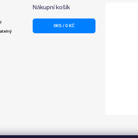
Nákupní košík
!
0
KS /
0 KČ
atelný