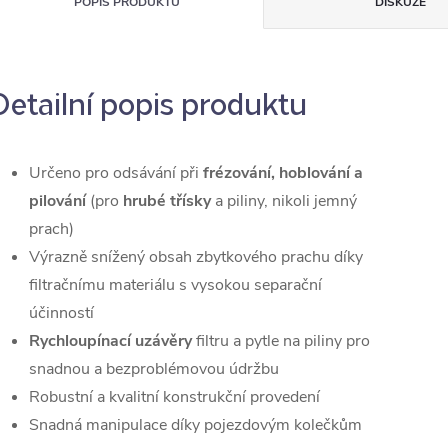
POPIS PRODUKTU
DISKUZE
Detailní popis produktu
Určeno pro odsávání při
frézování, hoblování a
pilování
(pro
hrubé třísky
a piliny, nikoli jemný
prach)
Výrazně snížený obsah zbytkového prachu díky
filtračnímu materiálu s vysokou separační
účinností
Rychloupínací uzávěry
filtru a pytle na piliny pro
snadnou a bezproblémovou údržbu
Robustní a kvalitní konstrukční provedení
Snadná manipulace díky pojezdovým kolečkům