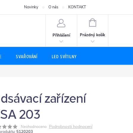
Novinky
O nás
KONTAKT
NÁKUPNÍ
KOŠÍK
Prázdný košík
Přihlášení
E
SVAŘOVÁNÍ
LED SVÍTILNY
dsávací zařízení
SA 203
Podrobnosti hodnocení
Neohodnoceno
produktu:
5120203