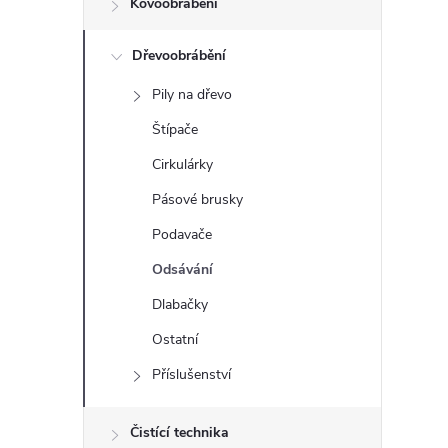
Kovoobrábění
t
Dřevoobrábění
r
Pily na dřevo
a
Štípače
n
Cirkulárky
Pásové brusky
n
Podavače
í
Odsávání
Dlabačky
p
Ostatní
a
Příslušenství
n
Čistící technika