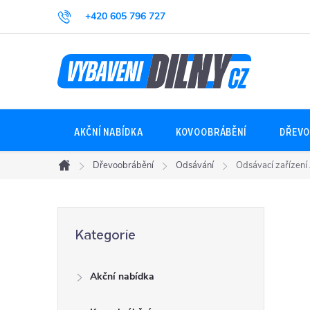
Přejít
+420 605 796 727
na
obsah
AKČNÍ NABÍDKA
KOVOOBRÁBĚNÍ
DŘEVO
Dřevoobrábění
Odsávání
Odsávací zařízen
Domů
P
Přeskočit
Kategorie
kategorie
o
Akční nabídka
s