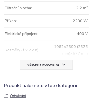
Filtrační plocha:
2,2 m²
Příkon:
2200 W
Elektrické připojení:
400 V
1062×2300 (2325
Rozměry (š × v × h):
mm)×577 mm
VŠECHNY PARAMETRY
Produkt naleznete v této kategorii
Odsávání