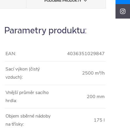
PODOBNÉ PRODUKTY
Parametry produktu:
EAN:
4036351029847
Sací výkon (čistý
2500 m³/h
vzduch):
Vnější průměr sacího
200 mm
hrdla:
Objem sběrné nádoby
175 l
na třísky: