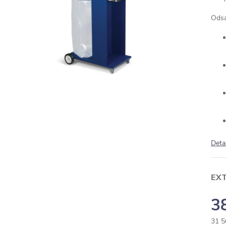
Odsá
Deta
EX
3
31 5