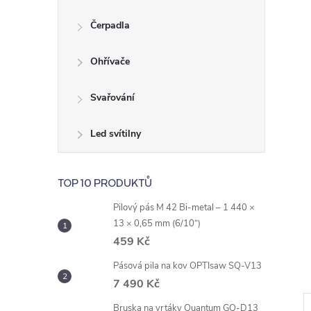
e
Čerpadla
l
Ohřívače
Svařování
Led svítilny
TOP 10 PRODUKTŮ
Pilový pás M 42 Bi-metal – 1 440 ×
13 × 0,65 mm (6/10“)
459 Kč
Pásová pila na kov OPTIsaw SQ-V13
7 490 Kč
Bruska na vrtáky Quantum GQ-D13