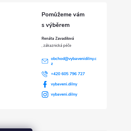
Renáta Zavadilová
obchod
@
vybavenidilny.c
z
+420 605 796 727
vybaveni.dilny
vybaveni.dilny