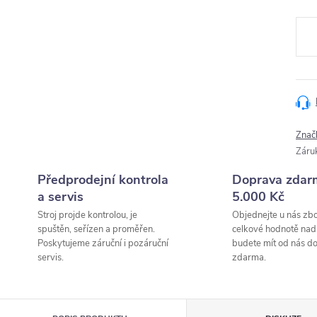
Měr
cena
Znač
Záru
Předprodejní kontrola
Doprava zdar
a servis
5.000 Kč
Stroj projde kontrolou, je
Objednejte u nás zbo
spuštěn, seřízen a proměřen.
celkové hodnotě nad
Poskytujeme záruční i pozáruční
budete mít od nás d
servis.
zdarma.