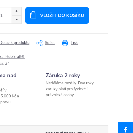
ná
:
VLOŽIT DO KOŠÍKU
Dotaz k produktu
Sdílet
Tisk
ka:
Holzkraft®
ka
:
24
ma nad
Záruka 2 roky
Neděláme rozdíly. Dva roky
záruky platí pro fyzické i
ží v
právnické osoby.
 5.000 Kč a
opravu