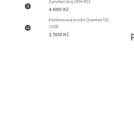
Zametací stroj HKM 801
4 690 Kč
Kombinovaná bruska Quantum GQ
150B
1 509 Kč