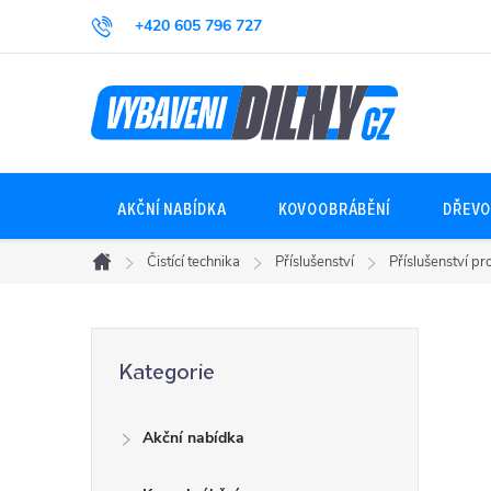
Přejít
+420 605 796 727
na
obsah
AKČNÍ NABÍDKA
KOVOOBRÁBĚNÍ
DŘEVO
Čistící technika
Příslušenství
Příslušenství p
Domů
P
Přeskočit
Kategorie
kategorie
o
Akční nabídka
s