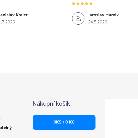
anislav Kraicr
Jaroslav Harnik
1.7.2026
24.5.2026
Nákupní košík
!
0
KS /
0 KČ
atelný