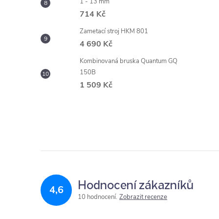
1 - 13 mm
714 Kč
Zametací stroj HKM 801
4 690 Kč
Kombinovaná bruska Quantum GQ
150B
1 509 Kč
Hodnocení zákazníků
4,6
10 hodnocení
Zobrazit recenze