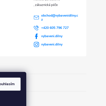
obchod
@
vybavenidilny.c
z
+420 605 796 727
vybaveni.dilny
vybaveni.dilny
ouhlasím