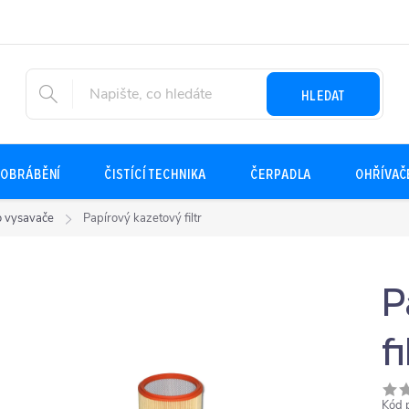
HLEDAT
OBRÁBĚNÍ
ČISTÍCÍ TECHNIKA
ČERPADLA
OHŘÍVAČ
ro vysavače
Papírový kazetový filtr
P
fi
Kód 