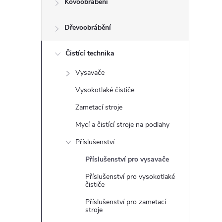
Kovoobrábění
t
Dřevoobrábění
r
a
Čistící technika
Vysavače
n
Vysokotlaké čističe
n
Zametací stroje
Mycí a čistící stroje na podlahy
í
Příslušenství
p
Příslušenství pro vysavače
Příslušenství pro vysokotlaké
a
čističe
n
Příslušenství pro zametací
stroje