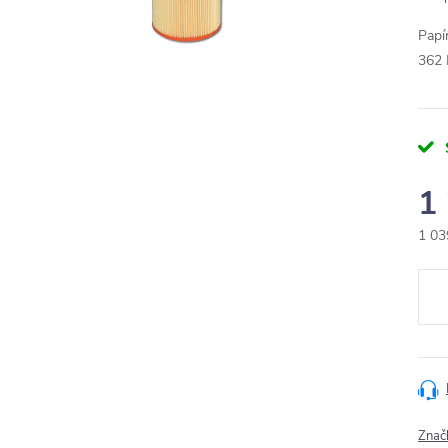
Papí
362 
1
1 03
Měr
cena
Znač