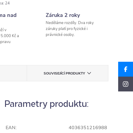
ka
:
24
ma nad
Záruka 2 roky
Neděláme rozdíly. Dva roky
záruky platí pro fyzické i
ží v
právnické osoby.
 5.000 Kč a
opravu
SOUVISEJÍCÍ PRODUKTY
Parametry produktu:
EAN:
4036351216988