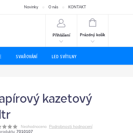
Novinky
O nás
KONTAKT
NÁKUPNÍ
KOŠÍK
Prázdný košík
Přihlášení
E
SVAŘOVÁNÍ
LED SVÍTILNY
apírový kazetový
ltr
Podrobnosti hodnocení
Neohodnoceno
produktu:
7010107