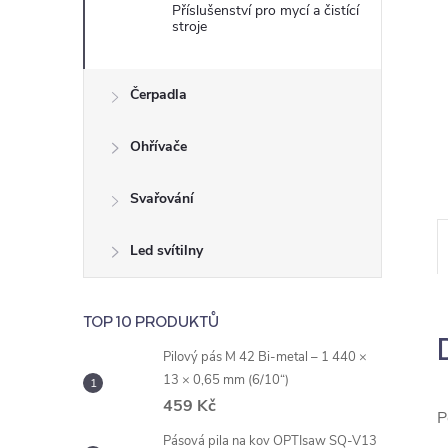
e
Příslušenství pro mycí a čistící
stroje
l
Čerpadla
Ohřívače
Svařování
Led svítilny
TOP 10 PRODUKTŮ
Pilový pás M 42 Bi-metal – 1 440 ×
13 × 0,65 mm (6/10“)
459 Kč
P
Pásová pila na kov OPTIsaw SQ-V13