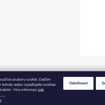
oužívá soubory cookie. Dalším
Odmítnout
S
 tohoto webu vyjadřujete souhlas
žíváním. Více informací
zde
.
í