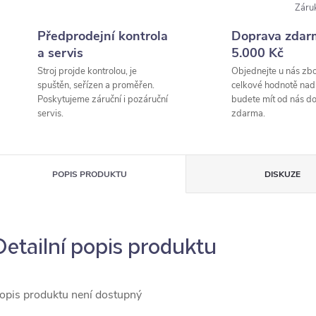
Záru
Předprodejní kontrola
Doprava zdar
a servis
5.000 Kč
Stroj projde kontrolou, je
Objednejte u nás zbo
spuštěn, seřízen a proměřen.
celkové hodnotě nad
Poskytujeme záruční i pozáruční
budete mít od nás d
servis.
zdarma.
POPIS PRODUKTU
DISKUZE
Detailní popis produktu
opis produktu není dostupný