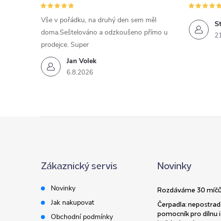
Vše v pořádku, na druhý den sem měl
St
doma.Seštelováno a odzkoušeno přímo u
2
prodejce. Super
Jan Volek
6.8.2026
Z
á
Zákaznický servis
Novinky
p
Novinky
Rozdáváme 30 míčů
a
Jak nakupovat
Čerpadla: nepostrad
pomocník pro dílnu i
Obchodní podmínky