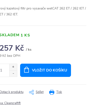
rový kazetový filtr pro vysavače wetCAT 262 ET / 262 IET /
ET / 362 IET.
SKLADEM
1 KS
 257 Kč
/ ks
9 Kč bez DPH
ná
:
VLOŽIT DO KOŠÍKU
Dotaz k produktu
Sdílet
Tisk
ka:
Cleancraft®