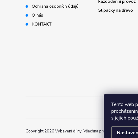
t
každodenní provoz
Ochrana osobních údajů
Štípačky na dřevo
í
O nás
KONTAKT
Tento web p
procházením
s jejich pou
Copyright 2026
Vybavení dílny
. Všechna práva vyhrazena.
Nastaven