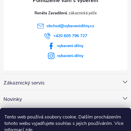
t
Renáta Zavadilová
í
obchod
@
vybavenidilny.cz
+420 605 796 727
vybaveni.dilny
vybaveni.dilny
Zákaznický servis
Novinky
Nákupní košík
Tento web používá soubory cookie. Dalším procházením
tohoto webu vyjadřujete souhlas s jejich používáním. Více
informací
zde
.
0
KS /
0 KČ