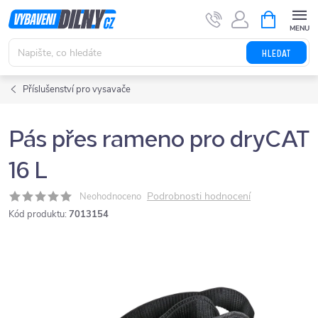
Přejít
NÁKUPNÍ
KOŠÍK
na
obsah
HLEDAT
Příslušenství pro vysavače
Pás přes rameno pro dryCAT
16 L
Podrobnosti hodnocení
Neohodnoceno
Kód produktu:
7013154