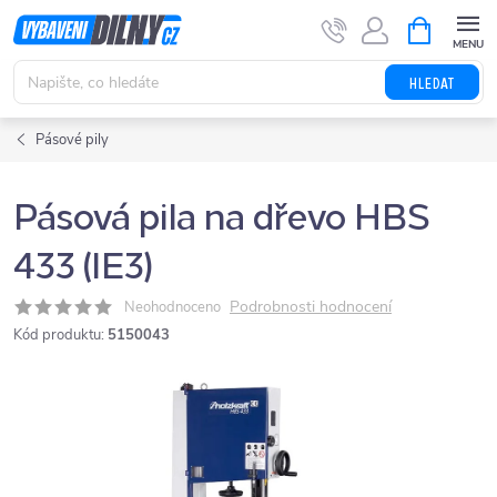
Přejít
NÁKUPNÍ
KOŠÍK
na
obsah
HLEDAT
Pásové pily
Pásová pila na dřevo HBS
433 (IE3)
Podrobnosti hodnocení
Neohodnoceno
Kód produktu:
5150043