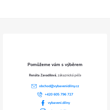
Z
á
p
a
t
Renáta Zavadilová
í
obchod
@
vybavenidilny.cz
+420 605 796 727
vybaveni.dilny