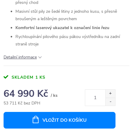
přesný chod
Masivní stůl pily ze šedé litiny z jednoho kusu, s přesně
broušeným a leštěným povrchem
Komfortní laserový ukazatel k označení linie řezu
Rychloupínání pilového pásu pákou výstředníku na zadní
straně stroje
Detailní informace
SKLADEM
1 KS
64 990 Kč
/ ks
53 711 Kč bez DPH
Měrná
cena:
VLOŽIT DO KOŠÍKU