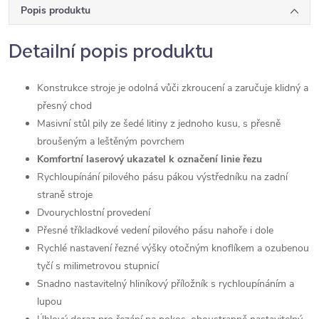
Popis produktu
Detailní popis produktu
Konstrukce stroje je odolná vůči zkroucení a zaručuje klidný a
přesný chod
Masivní stůl pily ze šedé litiny z jednoho kusu, s přesně
broušeným a leštěným povrchem
Komfortní laserový ukazatel k označení linie řezu
Rychloupínání pilového pásu pákou výstředníku na zadní
straně stroje
Dvourychlostní provedení
Přesné tříkladkové vedení pilového pásu nahoře i dole
Rychlé nastavení řezné výšky otočným knoflíkem a ozubenou
tyčí s milimetrovou stupnicí
Snadno nastavitelný hliníkový příložník s rychloupínáním a
lupou