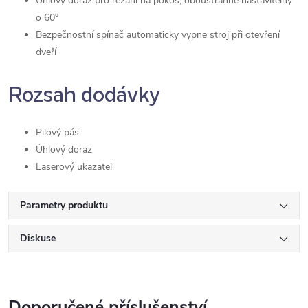
Úhlový doraz pro řezání na pokos, oboustranně nastavitelný
o 60°
Bezpečnostní spínač automaticky vypne stroj při otevření
dveří
Rozsah dodávky
Pilový pás
Úhlový doraz
Laserový ukazatel
Parametry produktu
Diskuse