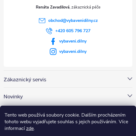
t
Renáta Zavadilová
í
obchod
@
vybavenidilny.cz
+420 605 796 727
vybaveni.dilny
vybaveni.dilny
Zákaznický servis
Novinky
Nákupní košík
Tento web používá soubory cookie. Dalším procházením
tohoto webu vyjadřujete souhlas s jejich používáním. Více
informací
zde
.
0
KS /
0 KČ