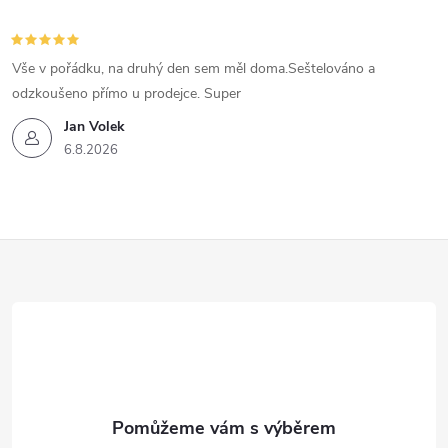
Vše v pořádku, na druhý den sem měl doma.Seštelováno a
odzkoušeno přímo u prodejce. Super
Jan Volek
6.8.2026
Z
á
p
a