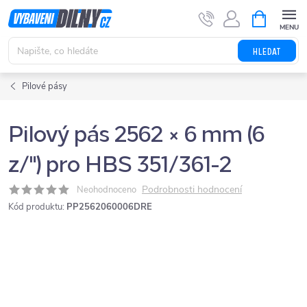
Přejít
NÁKUPNÍ
KOŠÍK
na
obsah
HLEDAT
Pilové pásy
Pilový pás 2562 × 6 mm (6
z/") pro HBS 351/361-2
Podrobnosti hodnocení
Neohodnoceno
Kód produktu:
PP2562060006DRE