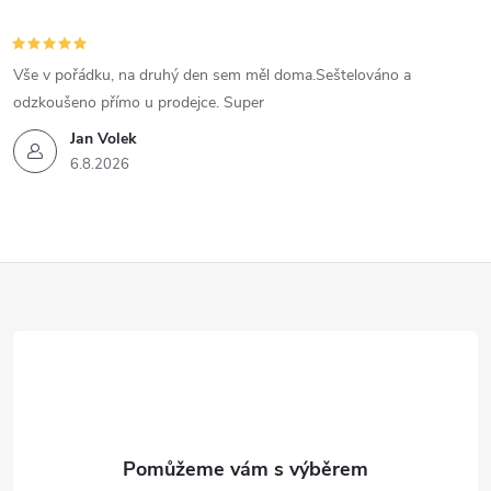
Vše v pořádku, na druhý den sem měl doma.Seštelováno a
odzkoušeno přímo u prodejce. Super
Jan Volek
6.8.2026
Z
á
p
a