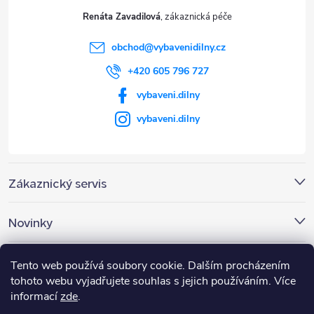
t
Renáta Zavadilová
í
obchod
@
vybavenidilny.cz
+420 605 796 727
vybaveni.dilny
vybaveni.dilny
Zákaznický servis
Novinky
Nákupní košík
Tento web používá soubory cookie. Dalším procházením
tohoto webu vyjadřujete souhlas s jejich používáním. Více
informací
zde
.
0
KS /
0 KČ