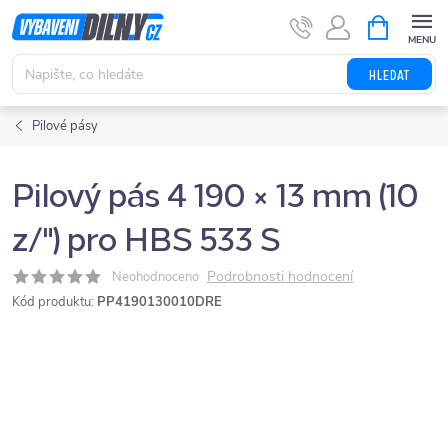
Přejít
NÁKUPNÍ
KOŠÍK
na
obsah
HLEDAT
Pilové pásy
Pilový pás 4 190 × 13 mm (10
z/") pro HBS 533 S
Podrobnosti hodnocení
Neohodnoceno
Kód produktu:
PP4190130010DRE