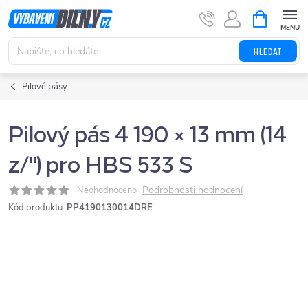
Přejít
NÁKUPNÍ
KOŠÍK
na
obsah
HLEDAT
Pilové pásy
Pilový pás 4 190 × 13 mm (14
z/") pro HBS 533 S
Podrobnosti hodnocení
Neohodnoceno
Kód produktu:
PP4190130014DRE