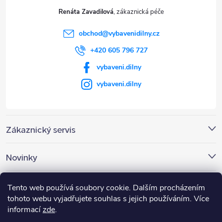
t
Renáta Zavadilová
í
obchod
@
vybavenidilny.cz
+420 605 796 727
vybaveni.dilny
vybaveni.dilny
Zákaznický servis
Novinky
Nákupní košík
Tento web používá soubory cookie. Dalším procházením
tohoto webu vyjadřujete souhlas s jejich používáním. Více
informací
zde
.
0
KS /
0 KČ