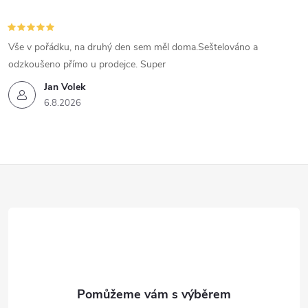
Vše v pořádku, na druhý den sem měl doma.Seštelováno a
odzkoušeno přímo u prodejce. Super
Jan Volek
6.8.2026
Z
á
p
a