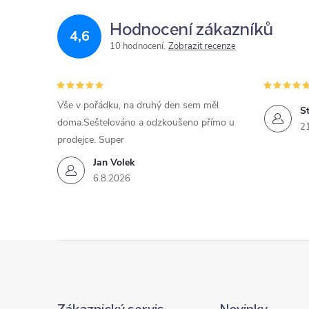
Hodnocení zákazníků
4,6
10 hodnocení
Zobrazit recenze
Vše v pořádku, na druhý den sem měl
St
doma.Seštelováno a odzkoušeno přímo u
2
prodejce. Super
Jan Volek
6.8.2026
Z
á
Zákaznický servis
Novinky