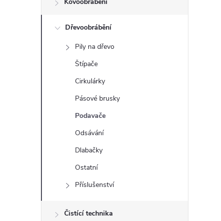
Kovoobrábění
t
Dřevoobrábění
r
Pily na dřevo
a
Štípače
n
Cirkulárky
Pásové brusky
n
Podavače
í
Odsávání
Dlabačky
p
Ostatní
a
Příslušenství
n
Čistící technika