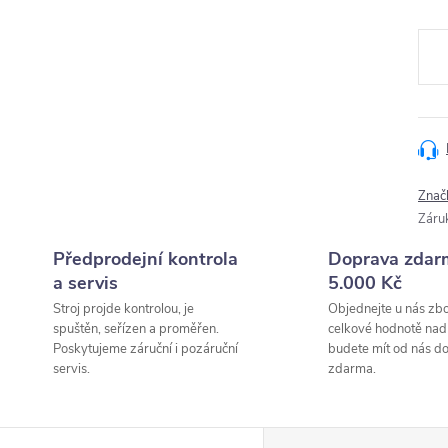
Měr
cena
Znač
Záru
Předprodejní kontrola
Doprava zdar
a servis
5.000 Kč
Stroj projde kontrolou, je
Objednejte u nás zbo
spuštěn, seřízen a proměřen.
celkové hodnotě nad
Poskytujeme záruční i pozáruční
budete mít od nás d
servis.
zdarma.