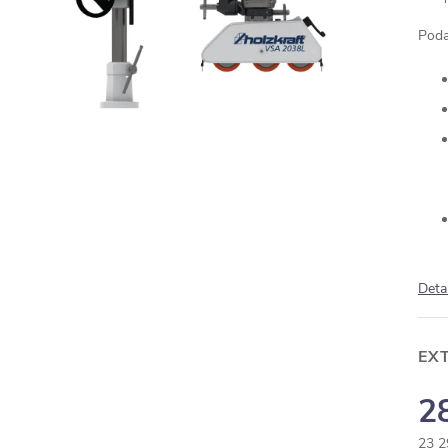
Poda
Deta
EX
2
23 2