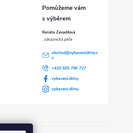
Renáta Zavadilová
obchod
@
vybavenidilny.c
z
+420 605 796 727
vybaveni.dilny
vybaveni.dilny