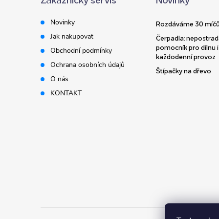
p
Novinky
Rozdáváme 30 míčů
a
Jak nakupovat
Čerpadla: nepostrad
pomocník pro dílnu i
Obchodní podmínky
t
každodenní provoz
Ochrana osobních údajů
Štípačky na dřevo
í
O nás
KONTAKT