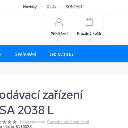
Novinky
O nás
KONTAKT
NÁKUPNÍ
KOŠÍK
Prázdný košík
Přihlášení
E
SVAŘOVÁNÍ
LED SVÍTILNY
odávací zařízení
SA 2038 L
Podrobnosti hodnocení
Neohodnoceno
produktu:
5119038