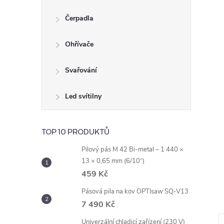
e
Čerpadla
l
Ohřívače
Svařování
Led svítilny
TOP 10 PRODUKTŮ
Pilový pás M 42 Bi-metal – 1 440 ×
13 × 0,65 mm (6/10“)
459 Kč
Pásová pila na kov OPTIsaw SQ-V13
7 490 Kč
Univerzální chladicí zařízení (230 V)