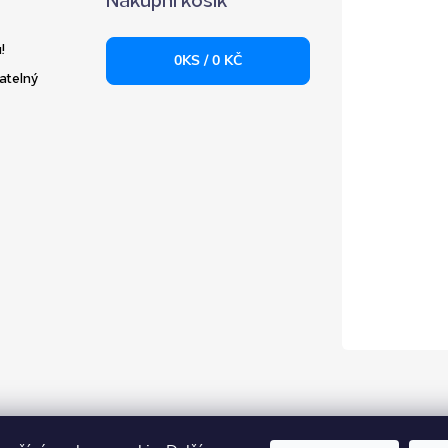
!
0
KS /
0 KČ
atelný