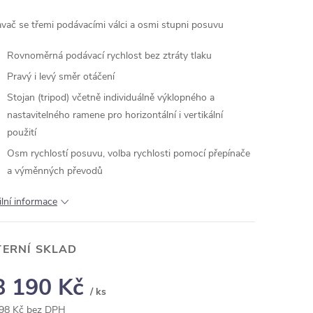
vač se třemi podávacími válci a osmi stupni posuvu
Rovnoměrná podávací rychlost bez ztráty tlaku
Pravý i levý směr otáčení
Stojan (tripod) včetně individuálně výklopného a
nastavitelného ramene pro horizontální i vertikální
použití
Osm rychlostí posuvu, volba rychlosti pomocí přepínače
a výměnných převodů
ilní informace
TERNÍ SKLAD
8 190 Kč
/ ks
98 Kč bez DPH