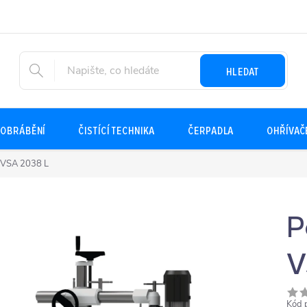
HLEDAT
OBRÁBĚNÍ
ČISTÍCÍ TECHNIKA
ČERPADLA
OHŘÍVAČ
í VSA 2038 L
P
V
Kód 