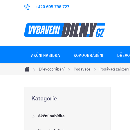
Přejít
+420 605 796 727
na
obsah
AKČNÍ NABÍDKA
KOVOOBRÁBĚNÍ
DŘEVO
Dřevoobrábění
Podavače
Podávací zařízen
Domů
P
Přeskočit
Kategorie
kategorie
o
Akční nabídka
s