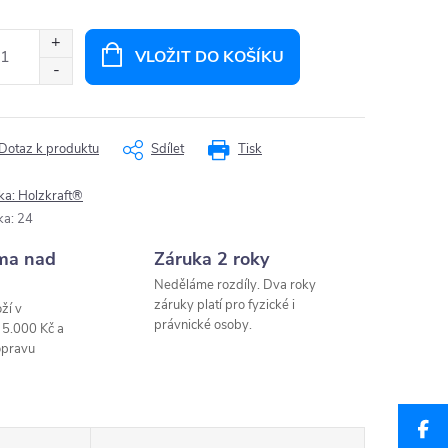
ná
:
VLOŽIT DO KOŠÍKU
Dotaz k produktu
Sdílet
Tisk
ka:
Holzkraft®
ka
:
24
ma nad
Záruka 2 roky
Neděláme rozdíly. Dva roky
záruky platí pro fyzické i
ží v
právnické osoby.
 5.000 Kč a
opravu