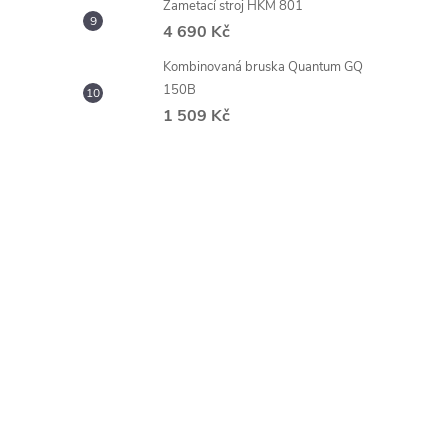
Zametací stroj HKM 801
4 690 Kč
Kombinovaná bruska Quantum GQ
150B
1 509 Kč