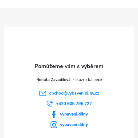
Z
á
p
a
t
Renáta Zavadilová
í
obchod
@
vybavenidilny.cz
+420 605 796 727
vybaveni.dilny
vybaveni.dilny