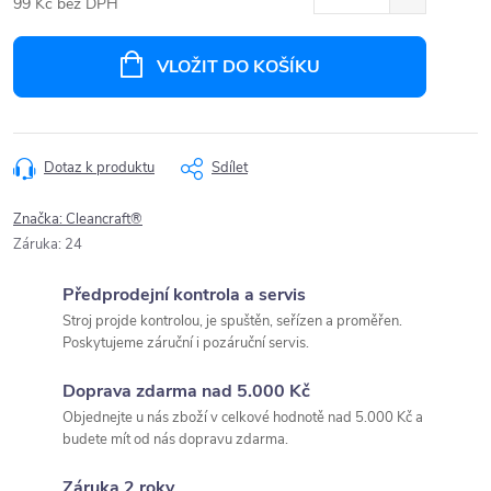
99 Kč bez DPH
Měrná
cena:
VLOŽIT DO KOŠÍKU
Dotaz k produktu
Sdílet
Značka:
Cleancraft®
Záruka
:
24
Předprodejní kontrola a servis
Stroj projde kontrolou, je spuštěn, seřízen a proměřen.
Poskytujeme záruční i pozáruční servis.
Doprava zdarma nad 5.000 Kč
Objednejte u nás zboží v celkové hodnotě nad 5.000 Kč a
budete mít od nás dopravu zdarma.
Záruka 2 roky