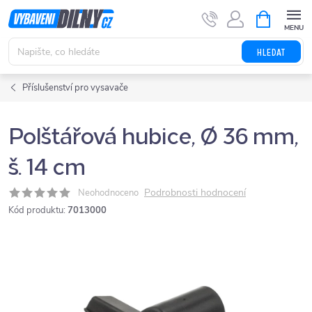
Přejít
NÁKUPNÍ
KOŠÍK
na
obsah
HLEDAT
Příslušenství pro vysavače
Polštářová hubice, Ø 36 mm,
š. 14 cm
Podrobnosti hodnocení
Neohodnoceno
Kód produktu:
7013000