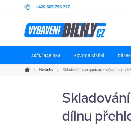
Přejít
+420 605 796 727
na
obsah
AKČNÍ NABÍDKA
KOVOOBRÁBĚNÍ
DŘEVO
Novinky
Skladování a organizace nářadí: Jak udrž
Domů
Skladování 
dílnu přehl