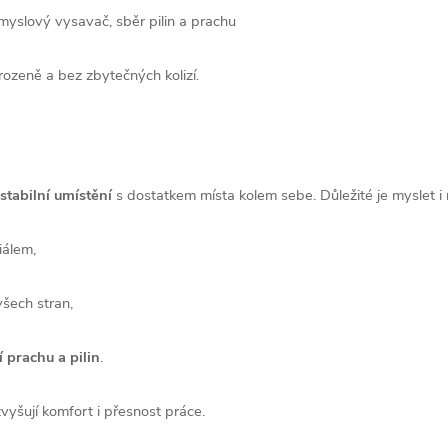
yslový vysavač, sběr pilin a prachu
rozeně a bez zbytečných kolizí.
stabilní umístění
s dostatkem místa kolem sebe. Důležité je myslet i 
iálem,
všech stran,
 prachu a pilin
.
vyšují komfort i přesnost práce.