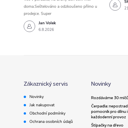
St
doma.Seštelováno a odzkoušeno přímo u
2
prodejce. Super
Jan Volek
6.8.2026
Z
á
Zákaznický servis
Novinky
p
Novinky
Rozdáváme 30 míčů
a
Jak nakupovat
Čerpadla: nepostrad
pomocník pro dílnu i
Obchodní podmínky
t
každodenní provoz
Ochrana osobních údajů
Štípačky na dřevo