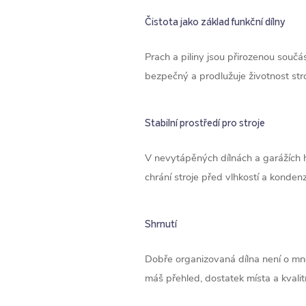
Čistota jako základ funkční dílny
Prach a piliny jsou přirozenou souč
bezpečný a prodlužuje životnost stroj
Stabilní prostředí pro stroje
V nevytápěných dílnách a garážích hr
chrání stroje před vlhkostí a kondenz
Shrnutí
Dobře organizovaná dílna není o mno
máš přehled, dostatek místa a kvalitn