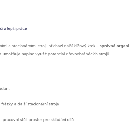
čí a lepší práce
i a stacionárními stroji, přichází další klíčový krok –
správná organi
 a umožňuje naplno využít potenciál dřevoobráběcích strojů.
ádání:
, frézky a další stacionární stroje
 pracovní stůl, prostor pro skládání dílů