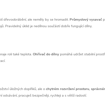
ástí dřevoobrábění, ale neměly by se hromadit.
Průmyslový vysavač
p
ů. Pravidelný úklid je nedílnou součástí dobře fungující dílny.
aje roli také teplota.
Ohřívač do dílny
pomáhá udržet stabilní prostře
ací.
žství úložných doplňků, ale o
chytrém rozvržení prostoru, správném
í odsávání, pracuješ bezpečněji, rychleji a s větší radostí.