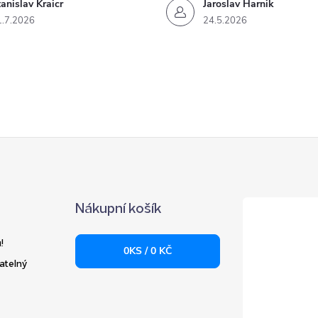
anislav Kraicr
Jaroslav Harnik
1.7.2026
24.5.2026
Nákupní košík
!
0
KS /
0 KČ
atelný