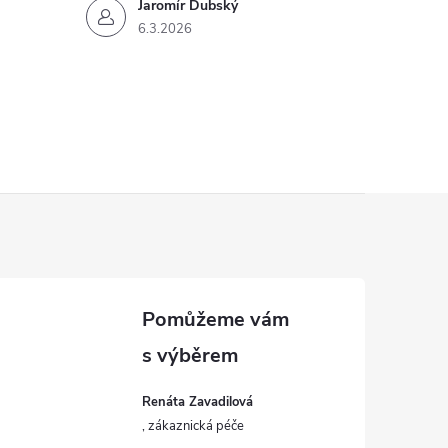
Jaromír Dubský
6.3.2026
Renáta Zavadilová