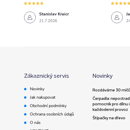
Stanislav Kraicr
Ja
21.7.2026
2
Z
á
Zákaznický servis
Novinky
p
Novinky
Rozdáváme 30 míčů
a
Jak nakupovat
Čerpadla: nepostrad
pomocník pro dílnu i
Obchodní podmínky
t
každodenní provoz
Ochrana osobních údajů
Štípačky na dřevo
í
O nás