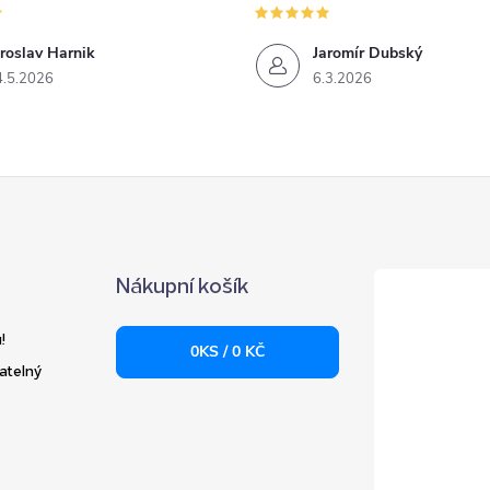
roslav Harnik
Jaromír Dubský
4.5.2026
6.3.2026
Nákupní košík
!
0
KS /
0 KČ
atelný