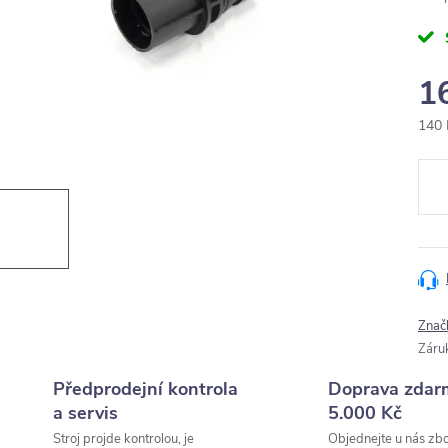
1
140 
Měr
cena
Znač
Záru
Předprodejní kontrola
Doprava zdar
a servis
5.000 Kč
Stroj projde kontrolou, je
Objednejte u nás zbo