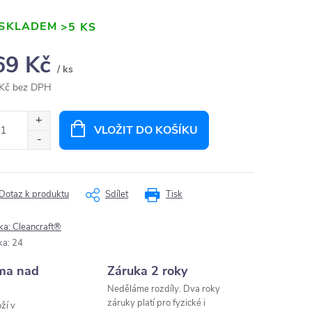
SKLADEM
>5 KS
69 Kč
/ ks
Kč bez DPH
ná
:
VLOŽIT DO KOŠÍKU
Dotaz k produktu
Sdílet
Tisk
ka:
Cleancraft®
ka
:
24
ma nad
Záruka 2 roky
Neděláme rozdíly. Dva roky
záruky platí pro fyzické i
ží v