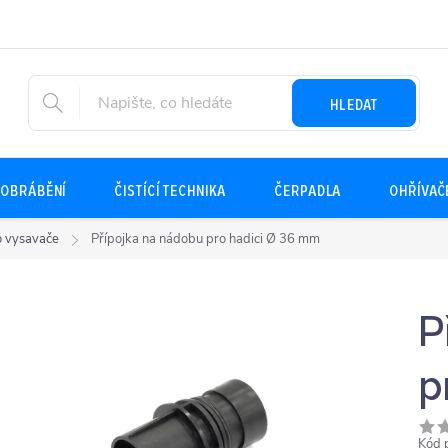
HLEDAT
OBRÁBĚNÍ
ČISTÍCÍ TECHNIKA
ČERPADLA
OHŘÍVAČ
ro vysavače
Přípojka na nádobu pro hadici Ø 36 mm
P
p
Kód 