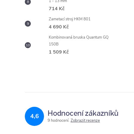
1 - 13 mm
714 Kč
Zametací stroj HKM 801
4 690 Kč
Kombinovaná bruska Quantum GQ
150B
1 509 Kč
Hodnocení zákazníků
4,6
9 hodnocení
Zobrazit recenze