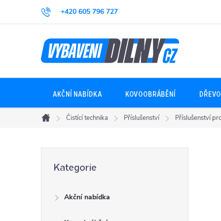
Přejít
+420 605 796 727
na
obsah
AKČNÍ NABÍDKA
KOVOOBRÁBĚNÍ
DŘEVO
Čistící technika
Příslušenství
Příslušenství p
Domů
P
Přeskočit
Kategorie
kategorie
o
Akční nabídka
s