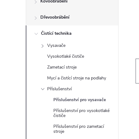
Kovoobrábění
t
Dřevoobrábění
r
a
Čistící technika
Vysavače
n
Vysokotlaké čističe
n
Zametací stroje
Mycí a čistící stroje na podlahy
í
Příslušenství
p
Příslušenství pro vysavače
Příslušenství pro vysokotlaké
a
čističe
n
Příslušenství pro zametací
stroje