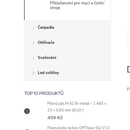
e
Příslušenství pro mycí a čistící
stroje
l
Čerpadla
Ohřívače
Svařování
Led svítilny
P
TOP 10 PRODUKTŮ
Pilový pás M 42 Bi-metal – 1 440 ×
13 × 0,65 mm (6/10“)
459 Kč
Pásová pila na kov OPTIsaw SQ-V13