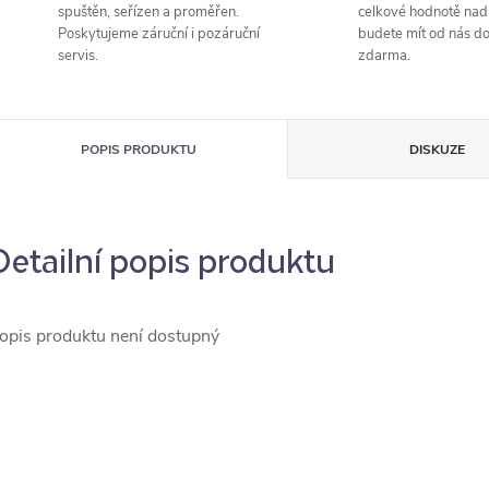
spuštěn, seřízen a proměřen.
celkové hodnotě nad
Poskytujeme záruční i pozáruční
budete mít od nás d
servis.
zdarma.
POPIS PRODUKTU
DISKUZE
Detailní popis produktu
opis produktu není dostupný