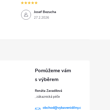
Josef Bezucha
27.2.2026
Renáta Zavadilová
obchod
@
vybavenidilny.c