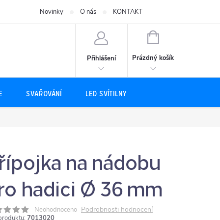
Novinky
O nás
KONTAKT
NÁKUPNÍ
KOŠÍK
Prázdný košík
Přihlášení
E
SVAŘOVÁNÍ
LED SVÍTILNY
řípojka na nádobu
ro hadici Ø 36 mm
Podrobnosti hodnocení
Neohodnoceno
produktu:
7013020