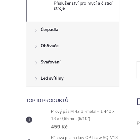
e
Příslušenství pro mycí a čistící
stroje
l
Čerpadla
Ohřívače
Svařování
Led svítilny
TOP 10 PRODUKTŮ
Pilový pás M 42 Bi-metal – 1 440 ×
13 × 0,65 mm (6/10“)
P
459 Kč
Pásová pila na kov OPTIsaw SQ-V13