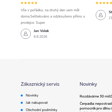
Vše v pořádku, na druhý den sem měl
St
doma.Seštelováno a odzkoušeno přímo u
2
prodejce. Super
Jan Volek
6.8.2026
Z
á
Zákaznický servis
Novinky
p
Novinky
Rozdáváme 30 míčů
a
Jak nakupovat
Čerpadla: nepostrad
pomocník pro dílnu i
Obchodní podmínky