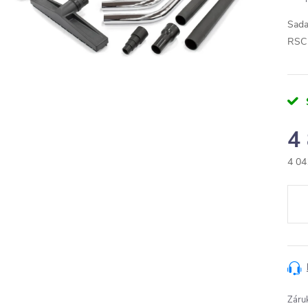
Sada
RSC 
4
4 04
Měr
cena
Záru