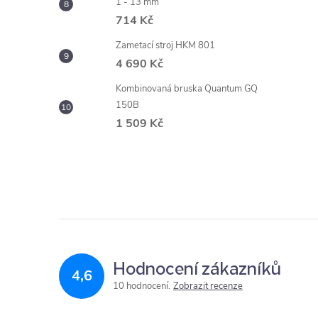
1 - 13 mm
714 Kč
Zametací stroj HKM 801
4 690 Kč
Kombinovaná bruska Quantum GQ
150B
1 509 Kč
Hodnocení zákazníků
4,6
10 hodnocení
Zobrazit recenze