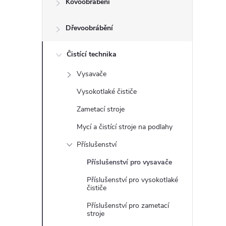
Kovoobrábění
t
Dřevoobrábění
r
a
Čistící technika
Vysavače
n
Vysokotlaké čističe
n
Zametací stroje
Mycí a čistící stroje na podlahy
í
Příslušenství
p
Příslušenství pro vysavače
Příslušenství pro vysokotlaké
a
čističe
n
Příslušenství pro zametací
stroje