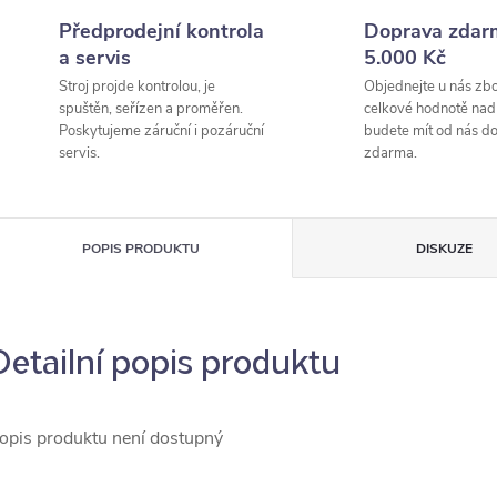
Předprodejní kontrola
Doprava zdar
a servis
5.000 Kč
Stroj projde kontrolou, je
Objednejte u nás zbo
spuštěn, seřízen a proměřen.
celkové hodnotě nad
Poskytujeme záruční i pozáruční
budete mít od nás d
servis.
zdarma.
POPIS PRODUKTU
DISKUZE
Detailní popis produktu
opis produktu není dostupný