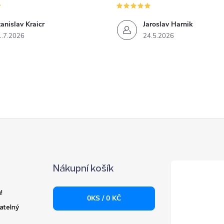
anislav Kraicr
Jaroslav Harnik
1.7.2026
24.5.2026
Nákupní košík
!
0
KS /
0 KČ
atelný