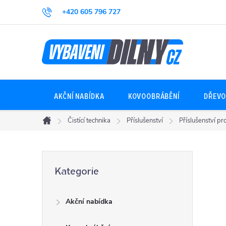
Přejít
+420 605 796 727
na
obsah
AKČNÍ NABÍDKA
KOVOOBRÁBĚNÍ
DŘEVO
Čistící technika
Příslušenství
Příslušenství p
Domů
P
Přeskočit
Kategorie
kategorie
o
Akční nabídka
s