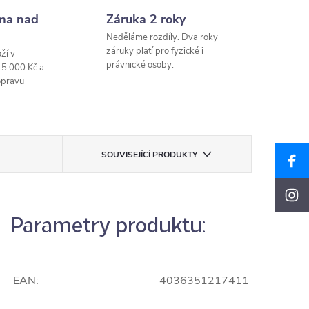
ma nad
Záruka 2 roky
Neděláme rozdíly. Dva roky
záruky platí pro fyzické i
ží v
právnické osoby.
 5.000 Kč a
opravu
SOUVISEJÍCÍ PRODUKTY
Parametry produktu:
EAN:
4036351217411