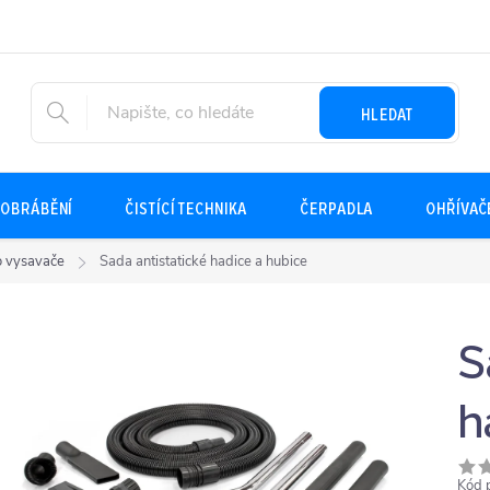
HLEDAT
OBRÁBĚNÍ
ČISTÍCÍ TECHNIKA
ČERPADLA
OHŘÍVAČ
ro vysavače
Sada antistatické hadice a hubice
S
h
Kód 