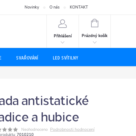
Novinky
O nás
KONTAKT
NÁKUPNÍ
KOŠÍK
Prázdný košík
Přihlášení
E
SVAŘOVÁNÍ
LED SVÍTILNY
ada antistatické
adice a hubice
Podrobnosti hodnocení
Neohodnoceno
produktu:
7010210