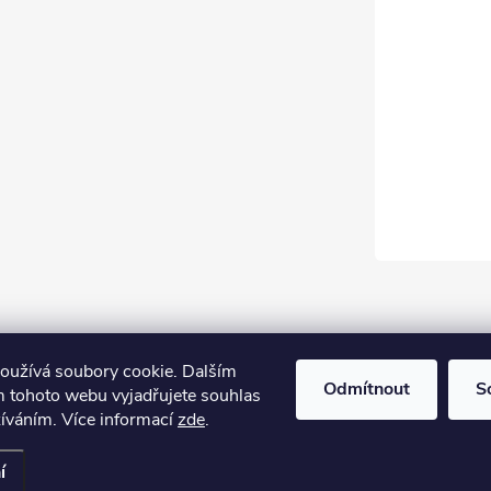
oužívá soubory cookie. Dalším
Odmítnout
S
 tohoto webu vyjadřujete souhlas
žíváním. Více informací
zde
.
í