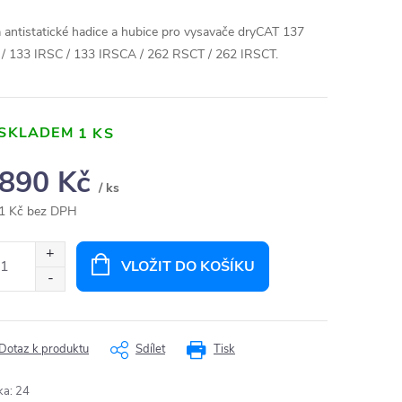
 antistatické hadice a hubice pro vysavače dryCAT 137
/ 133 IRSC / 133 IRSCA / 262 RSCT / 262 IRSCT.
SKLADEM
1 KS
 890 Kč
/ ks
1 Kč bez DPH
ná
:
VLOŽIT DO KOŠÍKU
Dotaz k produktu
Sdílet
Tisk
ka
:
24