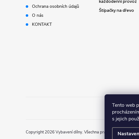
t
každodenní provoz
Ochrana osobních údajů
Štípačky na dřevo
í
O nás
KONTAKT
Tento web p
procházením
s jejich pou
Copyright 2026
Vybavení dílny
. Všechna práva vyhrazena.
Nastaven