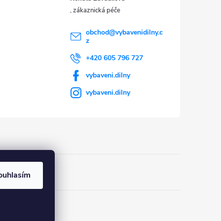
obchod
@
vybavenidilny.c
z
+420 605 796 727
vybaveni.dilny
vybaveni.dilny
ouhlasím