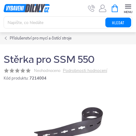
Přejít
NÁKUPNÍ
KOŠÍK
na
obsah
HLEDAT
Příslušenství pro mycí a čistící stroje
Stěrka pro SSM 550
Podrobnosti hodnocení
Neohodnoceno
Kód produktu:
7214004