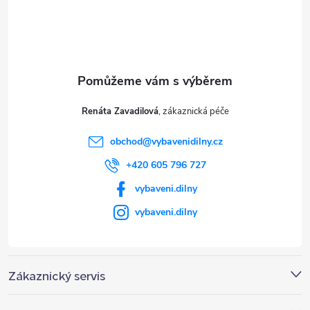
á
p
a
t
Renáta Zavadilová
í
obchod
@
vybavenidilny.cz
+420 605 796 727
vybaveni.dilny
vybaveni.dilny
Zákaznický servis