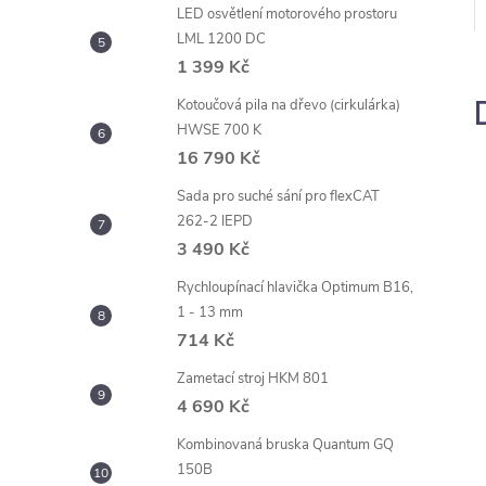
LED osvětlení motorového prostoru
LML 1200 DC
1 399 Kč
Kotoučová pila na dřevo (cirkulárka)
HWSE 700 K
16 790 Kč
Sada pro suché sání pro flexCAT
262-2 IEPD
3 490 Kč
Rychloupínací hlavička Optimum B16,
1 - 13 mm
714 Kč
Zametací stroj HKM 801
4 690 Kč
Kombinovaná bruska Quantum GQ
150B