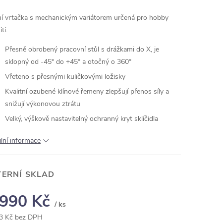
ní vrtačka s mechanickým variátorem určená pro hobby
tí.
Přesně obrobený pracovní stůl s drážkami do X, je
sklopný od -45° do +45° a otočný o 360°
Vřeteno s přesnými kuličkovými ložisky
Kvalitní ozubené klínové řemeny zlepšují přenos síly a
snižují výkonovou ztrátu
Velký, výškově nastavitelný ochranný kryt sklíčidla
ilní informace
TERNÍ SKLAD
 990 Kč
/ ks
3 Kč bez DPH