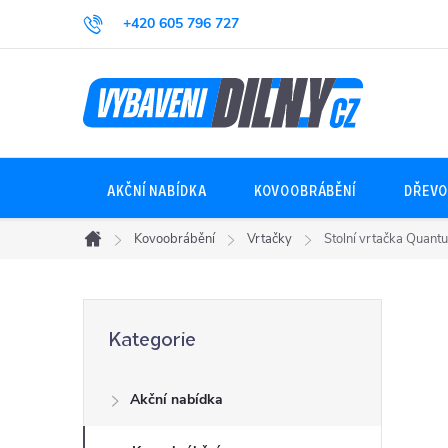
Přejít
+420 605 796 727
na
obsah
AKČNÍ NABÍDKA
KOVOOBRÁBĚNÍ
DŘEVO
Kovoobrábění
Vrtačky
Stolní vrtačka Quan
Domů
P
Přeskočit
Kategorie
kategorie
o
Akční nabídka
s