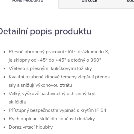
POPIS PRODUKTU
DISKUZE
SOU
Detailní popis produktu
Přesně obrobený pracovní stůl s drážkami do X,
je sklopný od -45° do +45° a otočný o 360°
Vřeteno s přesnými kuličkovými ložisky
Kvalitní ozubené klínové řemeny zlepšují přenos
síly a snižují výkonovou ztrátu
Velký, výškově nastavitelný ochranný kryt
sklíčidla
Přístupný bezpečnostní vypínač s krytím IP 54
Rychloupínací sklíčidlo součástí dodávky
Doraz vrtací hloubky