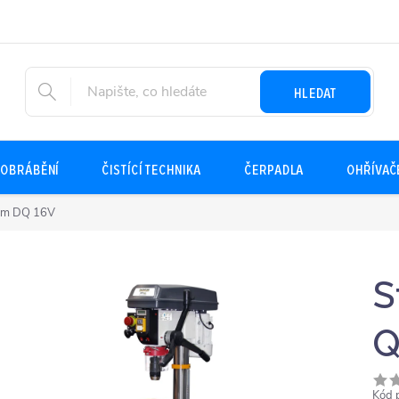
HLEDAT
OBRÁBĚNÍ
ČISTÍCÍ TECHNIKA
ČERPADLA
OHŘÍVAČ
tum DQ 16V
S
Q
Kód 