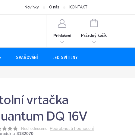
Novinky
O nás
KONTAKT
NÁKUPNÍ
KOŠÍK
Prázdný košík
Přihlášení
E
SVAŘOVÁNÍ
LED SVÍTILNY
tolní vrtačka
uantum DQ 16V
Podrobnosti hodnocení
Neohodnoceno
produktu:
3182070