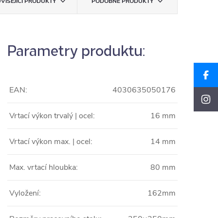
VISEJÍCÍ PRODUKTY
PODOBNÉ PRODUKTY
Parametry produktu:
EAN:
4030635050176
Vrtací výkon trvalý | ocel:
16 mm
Vrtací výkon max. | ocel:
14 mm
Max. vrtací hloubka:
80 mm
Vyložení:
162mm