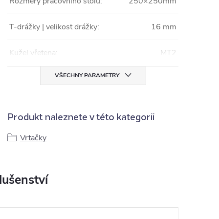
Rozměry pracovního stolu:
250×250mm
T-drážky | velikost drážky:
16 mm
Kužel vřetena:
MT2
VŠECHNY PARAMETRY
Produkt naleznete v této kategorii
Vrtačky