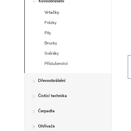
Kovoobrábění
t
Vrtačky
r
Frézky
a
Pily
Brusky
n
Svěráky
n
Příslušenství
í
Dřevoobrábění
p
Čistící technika
a
Čerpadla
n
Ohřívače