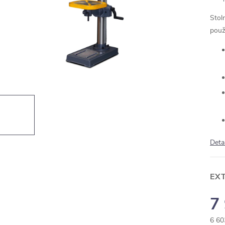
Stol
použi
Deta
EX
7
6 60