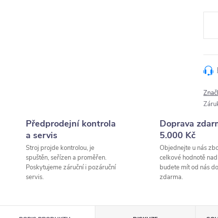
Měr
cena
Znač
Záru
Předprodejní kontrola
Doprava zdar
a servis
5.000 Kč
Stroj projde kontrolou, je
Objednejte u nás zbo
spuštěn, seřízen a proměřen.
celkové hodnotě nad
Poskytujeme záruční i pozáruční
budete mít od nás d
servis.
zdarma.