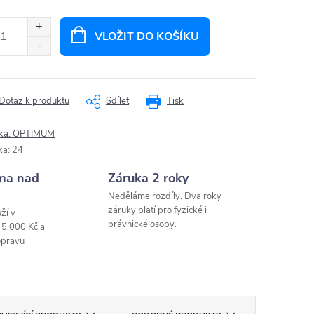
ná
:
VLOŽIT DO KOŠÍKU
Dotaz k produktu
Sdílet
Tisk
ka:
OPTIMUM
ka
:
24
ma nad
Záruka 2 roky
Neděláme rozdíly. Dva roky
záruky platí pro fyzické i
ží v
právnické osoby.
 5.000 Kč a
opravu