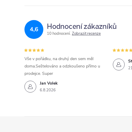
Hodnocení zákazníků
4,6
10 hodnocení
Zobrazit recenze
Vše v pořádku, na druhý den sem měl
St
doma.Seštelováno a odzkoušeno přímo u
2
prodejce. Super
Jan Volek
6.8.2026
Z