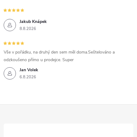
Jakub Knápek
8.8.2026
Vše v pořádku, na druhý den sem měl doma.Seštelováno a
odzkoušeno přímo u prodejce. Super
Jan Volek
6.8.2026
Z
á