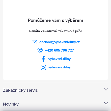
p
a
t
Renáta Zavadilová
í
obchod
@
vybavenidilny.cz
+420 605 796 727
vybaveni.dilny
vybaveni.dilny
Zákaznický servis
Novinky