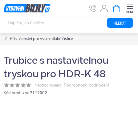
Přejít
NÁKUPNÍ
KOŠÍK
na
obsah
HLEDAT
Příslušenství pro vysokotlaké čističe
Trubice s nastavitelnou
tryskou pro HDR-K 48
Podrobnosti hodnocení
Neohodnoceno
Kód produktu:
7112002