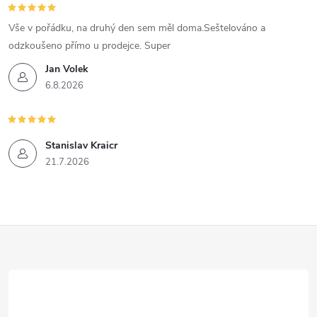
Vše v pořádku, na druhý den sem měl doma.Seštelováno a
odzkoušeno přímo u prodejce. Super
Jan Volek
6.8.2026
Stanislav Kraicr
21.7.2026
Z
á
p