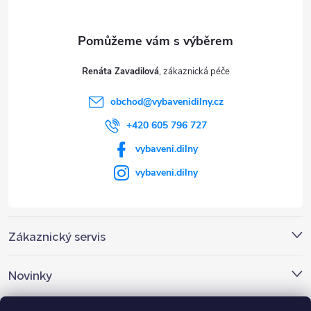
a
t
Renáta Zavadilová
í
obchod
@
vybavenidilny.cz
+420 605 796 727
vybaveni.dilny
vybaveni.dilny
Zákaznický servis
Novinky