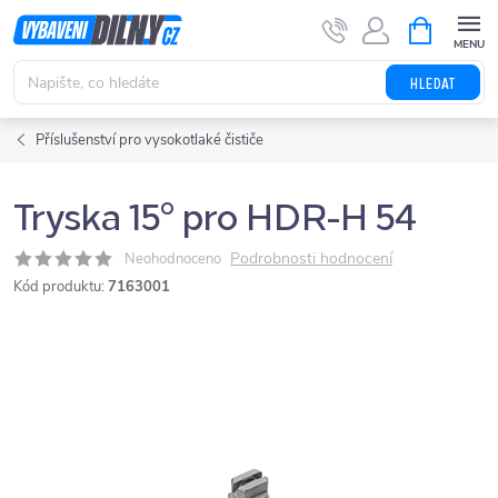
Přejít
NÁKUPNÍ
KOŠÍK
na
obsah
HLEDAT
Příslušenství pro vysokotlaké čističe
Tryska 15° pro HDR-H 54
Podrobnosti hodnocení
Neohodnoceno
Kód produktu:
7163001