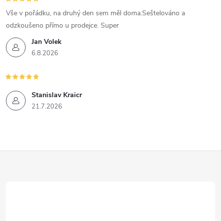
Vše v pořádku, na druhý den sem měl doma.Seštelováno a
odzkoušeno přímo u prodejce. Super
Jan Volek
6.8.2026
Stanislav Kraicr
21.7.2026
Z
á
p