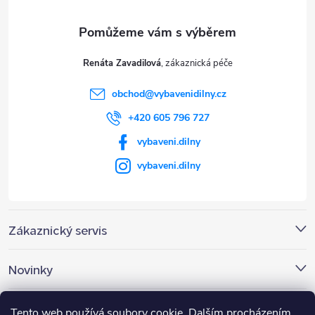
a
t
Renáta Zavadilová
í
obchod
@
vybavenidilny.cz
+420 605 796 727
vybaveni.dilny
vybaveni.dilny
Zákaznický servis
Novinky
Nákupní košík
Tento web používá soubory cookie. Dalším procházením