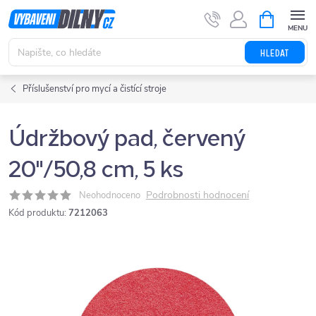
Přejít
NÁKUPNÍ
KOŠÍK
na
obsah
HLEDAT
Příslušenství pro mycí a čistící stroje
Údržbový pad, červený
20"/50,8 cm, 5 ks
Podrobnosti hodnocení
Neohodnoceno
Kód produktu:
7212063