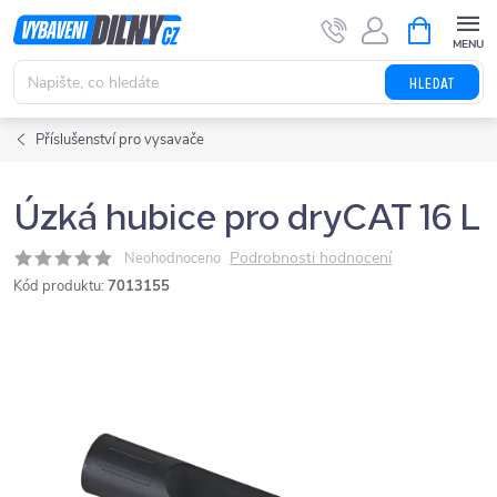
Přejít
NÁKUPNÍ
KOŠÍK
na
obsah
HLEDAT
Příslušenství pro vysavače
Úzká hubice pro dryCAT 16 L
Podrobnosti hodnocení
Neohodnoceno
Kód produktu:
7013155