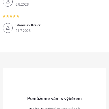
6.8.2026
Stanislav Kraicr
21.7.2026
Z
á
p
a
t