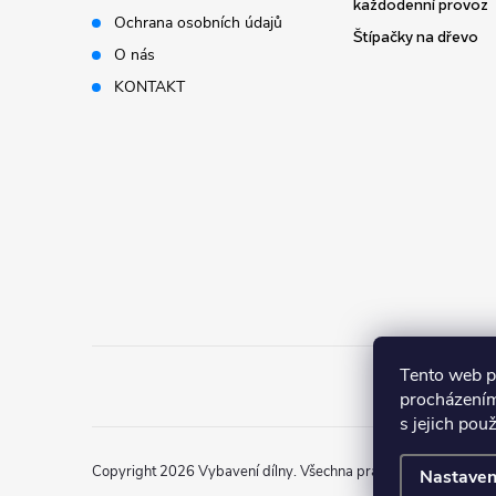
t
každodenní provoz
Ochrana osobních údajů
Štípačky na dřevo
í
O nás
KONTAKT
Tento web p
procházením
s jejich pou
Copyright 2026
Vybavení dílny
. Všechna práva vyhrazena.
Nastaven