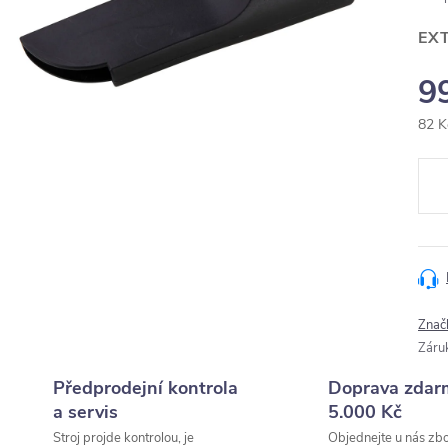
EX
9
82 K
Měr
cena
Znač
Záru
Předprodejní kontrola
Doprava zdar
a servis
5.000 Kč
Stroj projde kontrolou, je
Objednejte u nás zbo