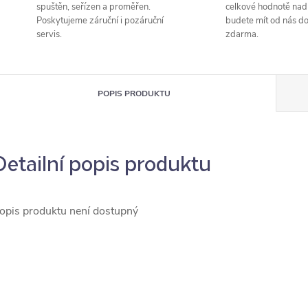
spuštěn, seřízen a proměřen.
celkové hodnotě nad
Poskytujeme záruční i pozáruční
budete mít od nás d
servis.
zdarma.
POPIS PRODUKTU
Detailní popis produktu
opis produktu není dostupný