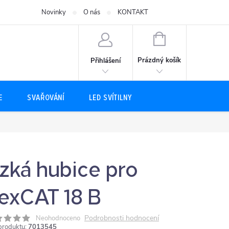
Novinky
O nás
KONTAKT
NÁKUPNÍ
KOŠÍK
Prázdný košík
Přihlášení
E
SVAŘOVÁNÍ
LED SVÍTILNY
zká hubice pro
lexCAT 18 B
Podrobnosti hodnocení
Neohodnoceno
produktu:
7013545