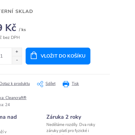
TERNÍ SKLAD
9 Kč
/ ks
č bez DPH
ná
:
VLOŽIT DO KOŠÍKU
Dotaz k produktu
Sdílet
Tisk
ka:
Cleancraft®
ka
:
24
ma nad
Záruka 2 roky
Neděláme rozdíly. Dva roky
záruky platí pro fyzické i
ží v