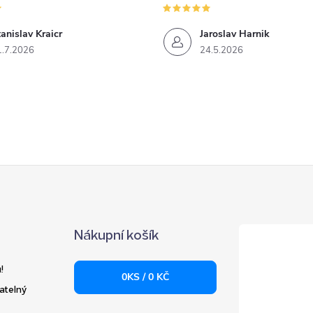
anislav Kraicr
Jaroslav Harnik
1.7.2026
24.5.2026
Nákupní košík
!
0
KS /
0 KČ
atelný