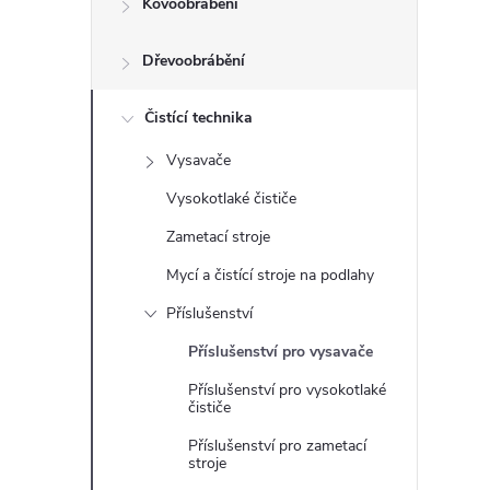
Kovoobrábění
t
Dřevoobrábění
r
a
Čistící technika
Vysavače
n
Vysokotlaké čističe
n
Zametací stroje
Mycí a čistící stroje na podlahy
í
Příslušenství
p
Příslušenství pro vysavače
Příslušenství pro vysokotlaké
a
čističe
n
Příslušenství pro zametací
stroje