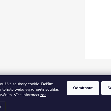
oužívá soubory cookie. Dalším
Odmítnout
S
 tohoto webu vyjadřujete souhlas
žíváním. Více informací
zde
.
í