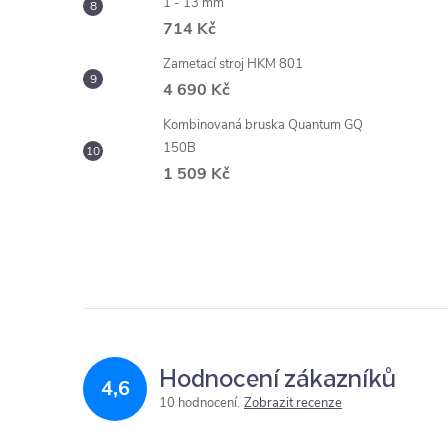
1 - 13 mm
714 Kč
Zametací stroj HKM 801
4 690 Kč
Kombinovaná bruska Quantum GQ
150B
1 509 Kč
Hodnocení zákazníků
4,6
10 hodnocení
Zobrazit recenze