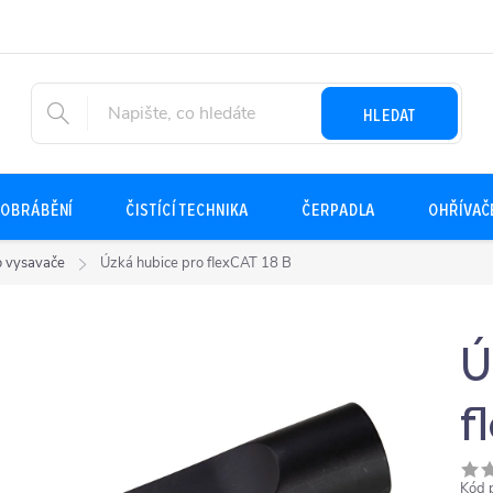
HLEDAT
OBRÁBĚNÍ
ČISTÍCÍ TECHNIKA
ČERPADLA
OHŘÍVAČ
ro vysavače
Úzká hubice pro flexCAT 18 B
Ú
f
Kód 