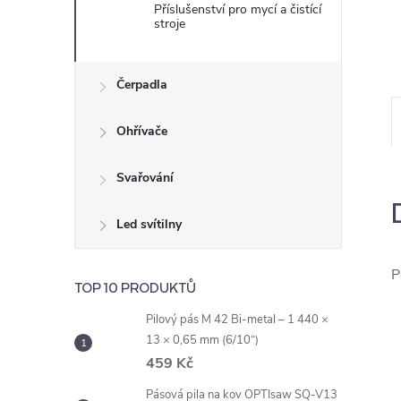
e
Příslušenství pro mycí a čistící
stroje
l
Čerpadla
Ohřívače
Svařování
Led svítilny
P
TOP 10 PRODUKTŮ
Pilový pás M 42 Bi-metal – 1 440 ×
13 × 0,65 mm (6/10“)
459 Kč
Pásová pila na kov OPTIsaw SQ-V13