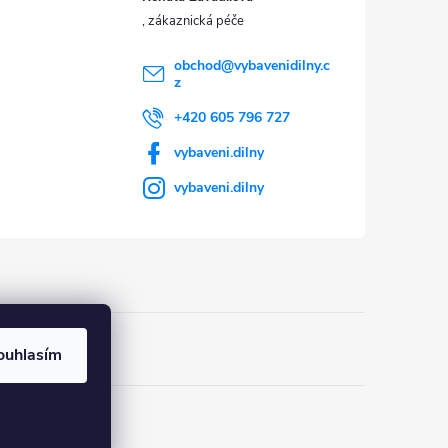
obchod
@
vybavenidilny.c
z
+420 605 796 727
vybaveni.dilny
vybaveni.dilny
ouhlasím