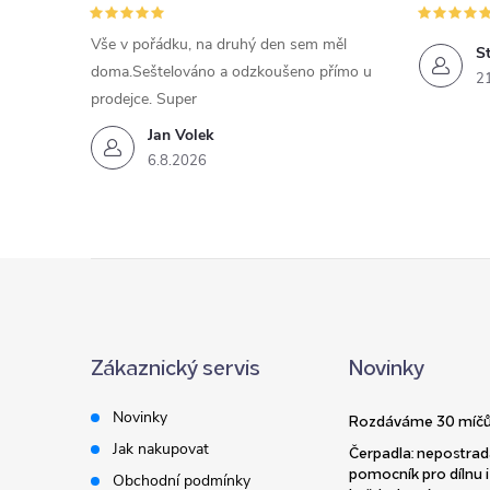
Vše v pořádku, na druhý den sem měl
St
doma.Seštelováno a odzkoušeno přímo u
2
prodejce. Super
Jan Volek
6.8.2026
Z
á
Zákaznický servis
Novinky
p
Novinky
Rozdáváme 30 míčů
a
Jak nakupovat
Čerpadla: nepostrad
pomocník pro dílnu i
Obchodní podmínky