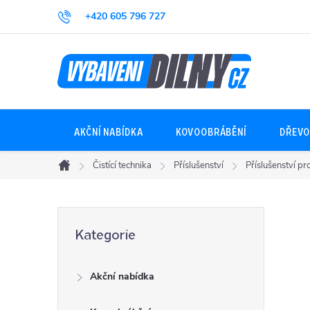
Přejít
+420 605 796 727
na
obsah
AKČNÍ NABÍDKA
KOVOOBRÁBĚNÍ
DŘEVO
Čistící technika
Příslušenství
Příslušenství p
Domů
P
Přeskočit
Kategorie
kategorie
o
Akční nabídka
s