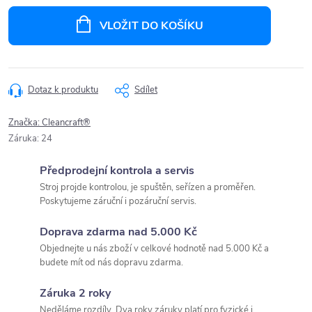
Měrná
cena:
VLOŽIT DO KOŠÍKU
Dotaz k produktu
Sdílet
Značka:
Cleancraft®
Záruka
:
24
Předprodejní kontrola a servis
Stroj projde kontrolou, je spuštěn, seřízen a proměřen.
Poskytujeme záruční i pozáruční servis.
Doprava zdarma nad 5.000 Kč
Objednejte u nás zboží v celkové hodnotě nad 5.000 Kč a
budete mít od nás dopravu zdarma.
Záruka 2 roky
Neděláme rozdíly. Dva roky záruky platí pro fyzické i