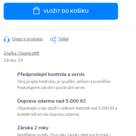
Měrná
cena:
VLOŽIT DO KOŠÍKU
Dotaz k produktu
Sdílet
Značka:
Cleancraft®
Záruka
:
24
Předprodejní kontrola a servis
Stroj projde kontrolou, je spuštěn, seřízen a proměřen.
Poskytujeme záruční i pozáruční servis.
Doprava zdarma nad 5.000 Kč
Objednejte u nás zboží v celkové hodnotě nad 5.000 Kč a
budete mít od nás dopravu zdarma.
Záruka 2 roky
Neděláme rozdíly. Dva roky záruky platí pro fyzické i