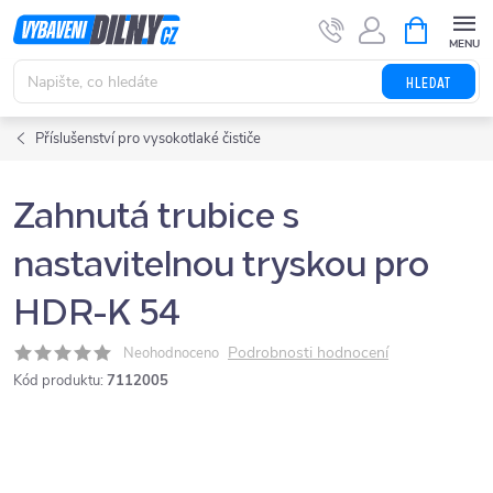
Přejít
NÁKUPNÍ
KOŠÍK
na
obsah
HLEDAT
Příslušenství pro vysokotlaké čističe
Zahnutá trubice s
nastavitelnou tryskou pro
HDR-K 54
Podrobnosti hodnocení
Neohodnoceno
Kód produktu:
7112005