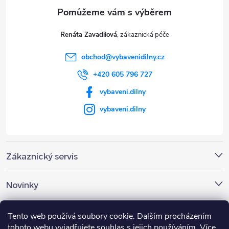
a
t
Renáta Zavadilová
í
obchod
@
vybavenidilny.cz
+420 605 796 727
vybaveni.dilny
vybaveni.dilny
Zákaznický servis
Novinky
Nákupní košík
Tento web používá soubory cookie. Dalším procházením
tohoto webu vyjadřujete souhlas s jejich používáním. Více