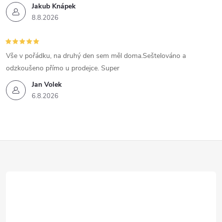
Jakub Knápek
8.8.2026
Vše v pořádku, na druhý den sem měl doma.Seštelováno a
odzkoušeno přímo u prodejce. Super
Jan Volek
6.8.2026
Z
á
p