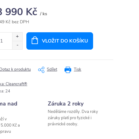
3 990 Kč
/ ks
49 Kč bez DPH
ná
:
VLOŽIT DO KOŠÍKU
Dotaz k produktu
Sdílet
Tisk
ka:
Cleancraft®
ka
:
24
ma nad
Záruka 2 roky
Neděláme rozdíly. Dva roky
záruky platí pro fyzické i
ží v
právnické osoby.
 5.000 Kč a
opravu