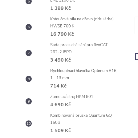
LML 1200 DC
1 399 Kč
Kotoučová pila na dřevo (cirkulárka)
HWSE 700 K
16 790 Kč
Sada pro suché sání pro flexCAT
262-2 IEPD
3 490 Kč
Rychloupínací hlavička Optimum B16,
1 - 13 mm
714 Kč
Zametací stroj HKM 801
4 690 Kč
Kombinovaná bruska Quantum GQ
150B
1 509 Kč