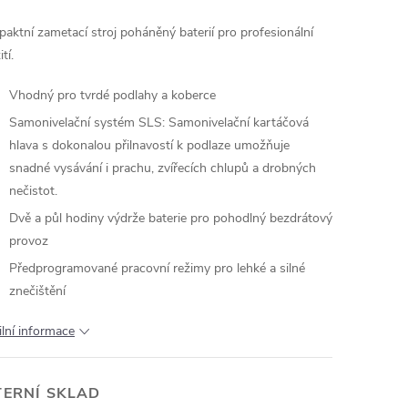
aktní zametací stroj poháněný baterií pro profesionální
tí.
Vhodný pro tvrdé podlahy a koberce
Samonivelační systém SLS: Samonivelační kartáčová
hlava s dokonalou přilnavostí k podlaze umožňuje
snadné vysávání i prachu, zvířecích chlupů a drobných
nečistot.
Dvě a půl hodiny výdrže baterie pro pohodlný bezdrátový
provoz
Předprogramované pracovní režimy pro lehké a silné
znečištění
ilní informace
TERNÍ SKLAD