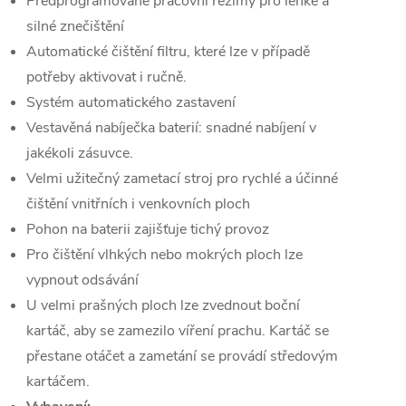
Předprogramované pracovní režimy pro lehké a
silné znečištění
Automatické čištění filtru, které lze v případě
potřeby aktivovat i ručně.
Systém automatického zastavení
Vestavěná nabíječka baterií: snadné nabíjení v
jakékoli zásuvce.
Velmi užitečný zametací stroj pro rychlé a účinné
čištění vnitřních i venkovních ploch
Pohon na baterii zajišťuje tichý provoz
Pro čištění vlhkých nebo mokrých ploch lze
vypnout odsávání
U velmi prašných ploch lze zvednout boční
kartáč, aby se zamezilo víření prachu. Kartáč se
přestane otáčet a zametání se provádí středovým
kartáčem.