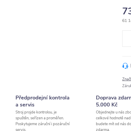
7
61 1
Měr
cena
Znač
Záru
Předprodejní kontrola
Doprava zdar
a servis
5.000 Kč
Stroj projde kontrolou, je
Objednejte u nás zbo
spuštěn, seřízen a proměřen.
celkové hodnotě nad
Poskytujeme záruční i pozáruční
budete mít od nás d
servis.
zdarma.