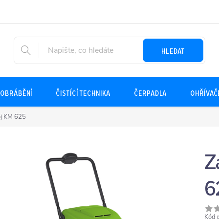
HLEDAT
OBRÁBĚNÍ
ČISTÍCÍ TECHNIKA
ČERPADLA
OHŘÍVAČ
oj KM 625
Z
6
Kód 