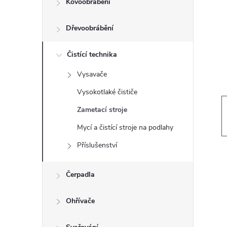
Kovoobrábění
t
Dřevoobrábění
r
a
Čistící technika
Vysavače
n
Vysokotlaké čističe
n
Zametací stroje
Mycí a čistící stroje na podlahy
í
Příslušenství
p
Čerpadla
a
Ohřívače
n