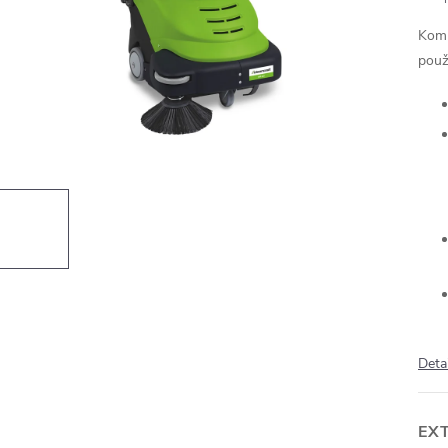
Komp
použi
Deta
EX