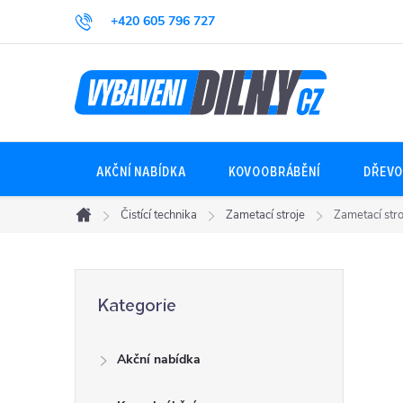
Přejít
+420 605 796 727
na
obsah
AKČNÍ NABÍDKA
KOVOOBRÁBĚNÍ
DŘEVO
Čistící technika
Zametací stroje
Zametací str
Domů
P
Přeskočit
Kategorie
kategorie
o
Akční nabídka
s