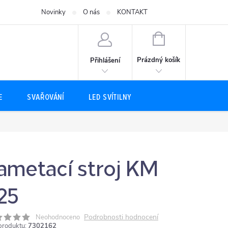
Novinky
O nás
KONTAKT
NÁKUPNÍ
KOŠÍK
Prázdný košík
Přihlášení
E
SVAŘOVÁNÍ
LED SVÍTILNY
ametací stroj KM
25
Podrobnosti hodnocení
Neohodnoceno
produktu:
7302162