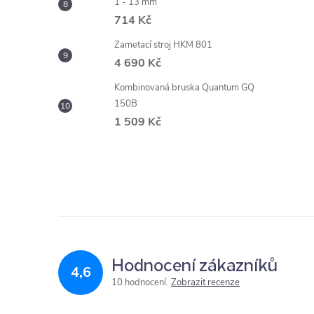
1 - 13 mm
714 Kč
Zametací stroj HKM 801
4 690 Kč
Kombinovaná bruska Quantum GQ
150B
1 509 Kč
Hodnocení zákazníků
4,6
10 hodnocení
Zobrazit recenze