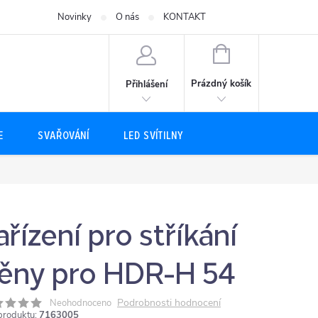
Novinky
O nás
KONTAKT
NÁKUPNÍ
KOŠÍK
Prázdný košík
Přihlášení
E
SVAŘOVÁNÍ
LED SVÍTILNY
ařízení pro stříkání
ěny pro HDR-H 54
Podrobnosti hodnocení
Neohodnoceno
produktu:
7163005