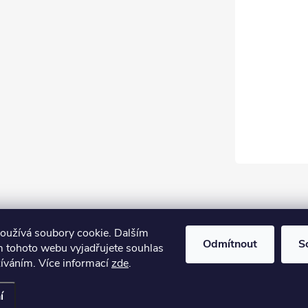
oužívá soubory cookie. Dalším
Odmítnout
S
 tohoto webu vyjadřujete souhlas
žíváním. Více informací
zde
.
í