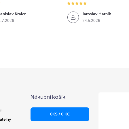
anislav Kraicr
Jaroslav Harnik
1.7.2026
24.5.2026
Nákupní košík
!
0
KS /
0 KČ
atelný