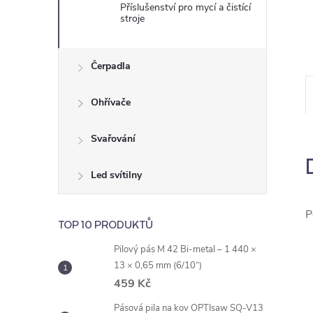
e
Příslušenství pro mycí a čistící
stroje
l
Čerpadla
Ohřívače
Svařování
Led svítilny
P
TOP 10 PRODUKTŮ
Pilový pás M 42 Bi-metal – 1 440 ×
13 × 0,65 mm (6/10“)
459 Kč
Pásová pila na kov OPTIsaw SQ-V13