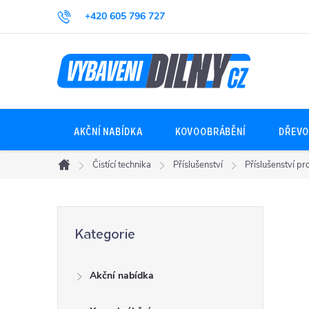
Přejít
+420 605 796 727
na
obsah
AKČNÍ NABÍDKA
KOVOOBRÁBĚNÍ
DŘEVO
Čistící technika
Příslušenství
Příslušenství pr
Domů
P
Přeskočit
Kategorie
kategorie
o
Akční nabídka
s