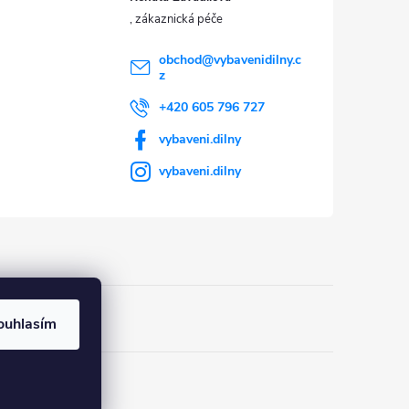
obchod
@
vybavenidilny.c
z
+420 605 796 727
vybaveni.dilny
vybaveni.dilny
ouhlasím