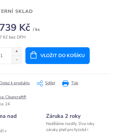
TERNÍ SKLAD
 739 Kč
/ ks
7 Kč bez DPH
ná
:
VLOŽIT DO KOŠÍKU
Dotaz k produktu
Sdílet
Tisk
ka:
Cleancraft®
ka
:
24
ma nad
Záruka 2 roky
Neděláme rozdíly. Dva roky
záruky platí pro fyzické i
ží v