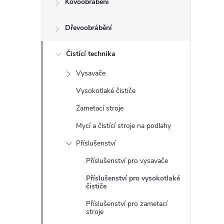
Kovoobrábění
t
Dřevoobrábění
r
a
Čistící technika
Vysavače
n
Vysokotlaké čističe
n
Zametací stroje
Mycí a čistící stroje na podlahy
í
Příslušenství
p
Příslušenství pro vysavače
Příslušenství pro vysokotlaké
a
čističe
n
Příslušenství pro zametací
stroje