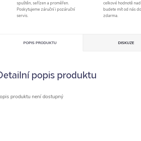
spuštěn, seřízen a proměřen.
celkové hodnotě nad
Poskytujeme záruční i pozáruční
budete mít od nás d
servis.
zdarma.
POPIS PRODUKTU
DISKUZE
Detailní popis produktu
opis produktu není dostupný