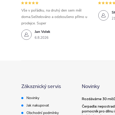
Vše v pořádku, na druhý den sem měl
St
doma.Seštelováno a odzkoušeno přímo u
2
prodejce. Super
Jan Volek
6.8.2026
Z
á
Zákaznický servis
Novinky
p
Novinky
Rozdáváme 30 míčů
a
Jak nakupovat
Čerpadla: nepostrad
pomocník pro dílnu i
Obchodní podmínky