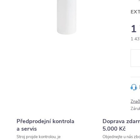
EX
1
1 43
Měr
cena
Znač
Záru
Předprodejní kontrola
Doprava zdar
a servis
5.000 Kč
Stroj projde kontrolou, je
Objednejte u nás zbo