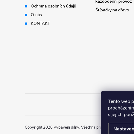
t
každodenní provoz
Ochrana osobních údajů
Štípačky na dřevo
í
O nás
KONTAKT
Tento web p
procházením
s jejich pou
Copyright 2026
Vybavení dílny
. Všechna práva vyhrazena.
Nastaven