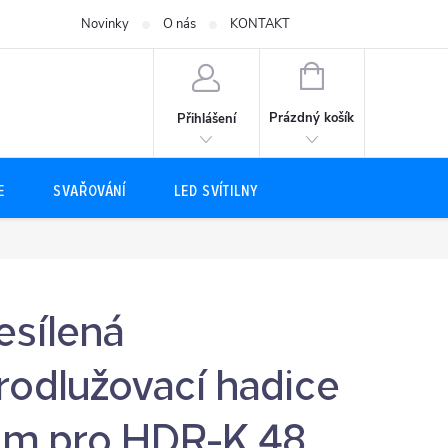
Novinky
O nás
KONTAKT
NÁKUPNÍ
KOŠÍK
Prázdný košík
Přihlášení
E
SVAŘOVÁNÍ
LED SVÍTILNY
esílená
rodlužovací hadice
 m pro HDR-K 48