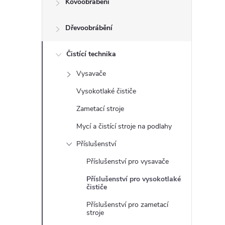
Kovoobrábění
t
Dřevoobrábění
r
a
Čistící technika
Vysavače
n
Vysokotlaké čističe
n
Zametací stroje
Mycí a čistící stroje na podlahy
í
Příslušenství
p
Příslušenství pro vysavače
Příslušenství pro vysokotlaké
a
čističe
n
Příslušenství pro zametací
stroje