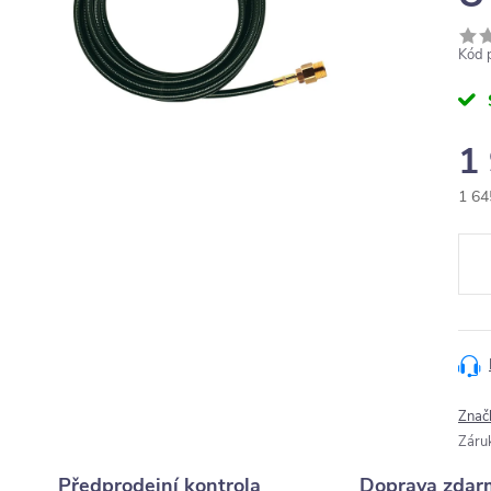
Kód 
1
1 64
Měr
cena
Znač
Záru
Předprodejní kontrola
Doprava zdar