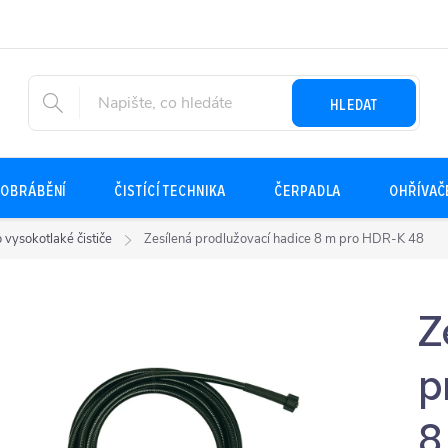
HLEDAT
OBRÁBĚNÍ
ČISTÍCÍ TECHNIKA
ČERPADLA
OHŘÍVAČ
o vysokotlaké čističe
Zesílená prodlužovací hadice 8 m pro HDR-K 48
Z
p
8