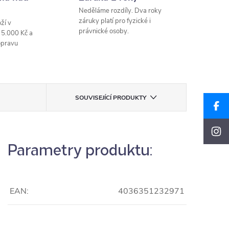
Neděláme rozdíly. Dva roky
záruky platí pro fyzické i
ží v
právnické osoby.
 5.000 Kč a
opravu
SOUVISEJÍCÍ PRODUKTY
Parametry produktu:
EAN:
4036351232971