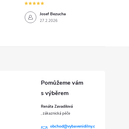
Josef Bezucha
27.2.2026
Renáta Zavadilová
obchod
@
vybavenidilny.c