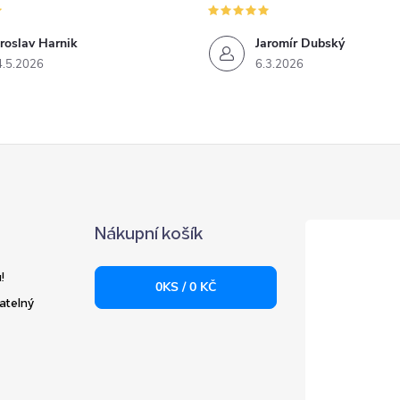
roslav Harnik
Jaromír Dubský
4.5.2026
6.3.2026
Nákupní košík
!
0
KS /
0 KČ
atelný