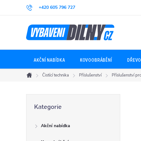
Přejít
+420 605 796 727
na
obsah
AKČNÍ NABÍDKA
KOVOOBRÁBĚNÍ
DŘEVO
Čistící technika
Příslušenství
Příslušenství pr
Domů
P
Přeskočit
Kategorie
kategorie
o
Akční nabídka
s