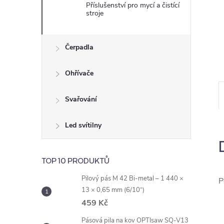
e
Příslušenství pro mycí a čistící
stroje
l
Čerpadla
Ohřívače
Svařování
Led svítilny
TOP 10 PRODUKTŮ
Pilový pás M 42 Bi-metal – 1 440 ×
P
13 × 0,65 mm (6/10“)
459 Kč
Pásová pila na kov OPTIsaw SQ-V13