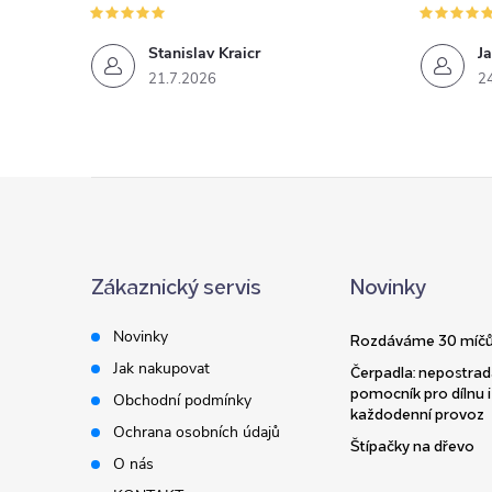
Stanislav Kraicr
Ja
21.7.2026
2
Z
á
Zákaznický servis
Novinky
p
Novinky
Rozdáváme 30 míčů
a
Jak nakupovat
Čerpadla: nepostrad
pomocník pro dílnu i
Obchodní podmínky
t
každodenní provoz
Ochrana osobních údajů
Štípačky na dřevo
í
O nás