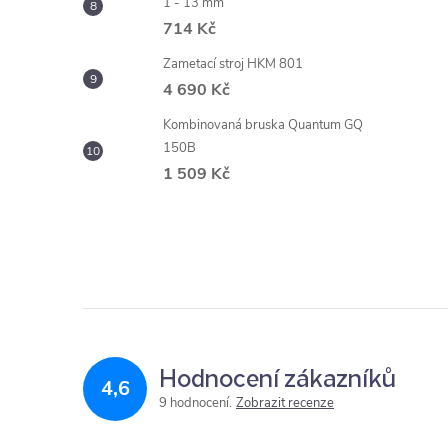
1 - 13 mm
714 Kč
Zametací stroj HKM 801
4 690 Kč
Kombinovaná bruska Quantum GQ
150B
1 509 Kč
Hodnocení zákazníků
4,6
9 hodnocení
Zobrazit recenze