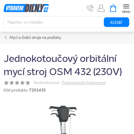
Přejít
NÁKUPNÍ
KOŠÍK
na
obsah
HLEDAT
Mycí a čistící stroje na podlahy
Jednokotoučový orbitální
mycí stroj OSM 432 (230V)
Podrobnosti hodnocení
Neohodnoceno
Kód produktu:
7201435