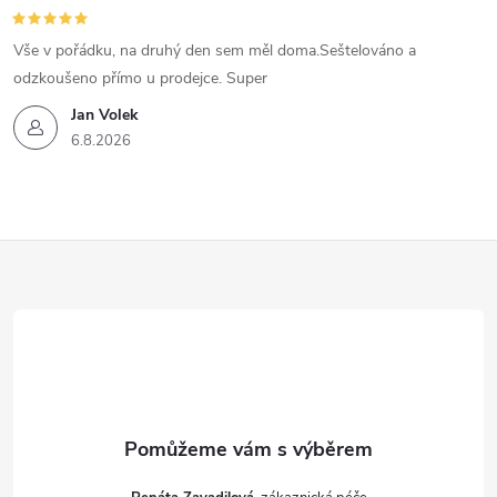
Vše v pořádku, na druhý den sem měl doma.Seštelováno a
odzkoušeno přímo u prodejce. Super
Jan Volek
6.8.2026
Z
á
p
a
t