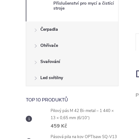
e
Příslušenství pro mycí a čistící
stroje
l
Čerpadla
Ohřívače
Svařování
Led svítilny
P
TOP 10 PRODUKTŮ
Pilový pás M 42 Bi-metal – 1 440 ×
13 × 0,65 mm (6/10“)
459 Kč
Pásová pila na kov OPTIsaw SQ-V13