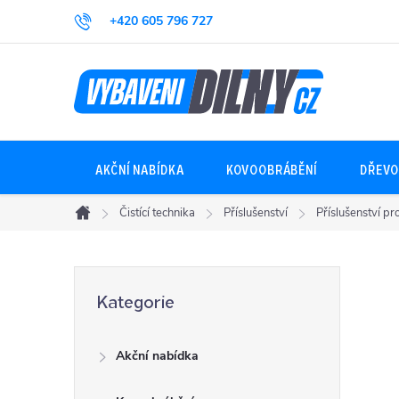
Přejít
+420 605 796 727
na
obsah
AKČNÍ NABÍDKA
KOVOOBRÁBĚNÍ
DŘEVO
Čistící technika
Příslušenství
Příslušenství pro
Domů
P
Přeskočit
Kategorie
kategorie
o
Akční nabídka
s