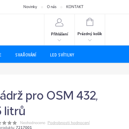
Novinky
O nás
KONTAKT
NÁKUPNÍ
KOŠÍK
Prázdný košík
Přihlášení
E
SVAŘOVÁNÍ
LED SVÍTILNY
ádrž pro OSM 432,
 litrů
Podrobnosti hodnocení
Neohodnoceno
produktu:
7217001