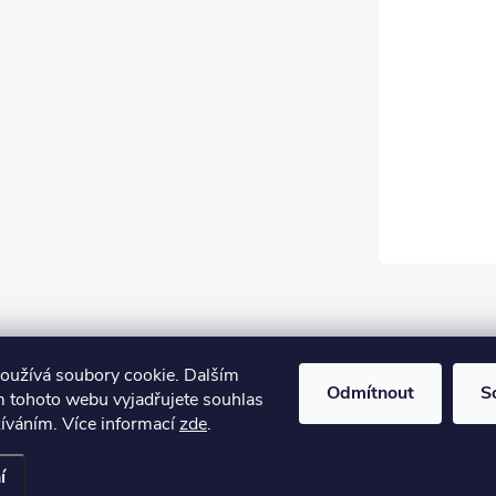
oužívá soubory cookie. Dalším
Odmítnout
S
 tohoto webu vyjadřujete souhlas
žíváním. Více informací
zde
.
í