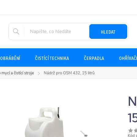
HLEDAT
OBRÁBĚNÍ
ČISTÍCÍ TECHNIKA
ČERPADLA
OHŘÍVAČ
 mycí a čistící stroje
Nádrž pro OSM 432, 15 litrů
N
15
Kód 