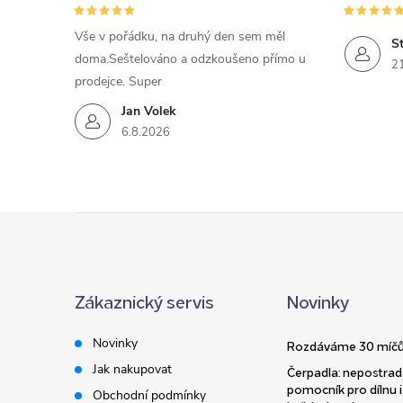
Vše v pořádku, na druhý den sem měl
St
doma.Seštelováno a odzkoušeno přímo u
2
prodejce. Super
Jan Volek
6.8.2026
Z
á
Zákaznický servis
Novinky
p
Novinky
Rozdáváme 30 míčů
a
Jak nakupovat
Čerpadla: nepostrad
pomocník pro dílnu i
Obchodní podmínky