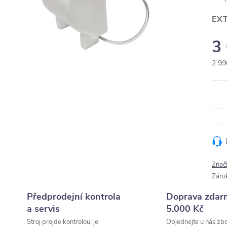
EX
3
2 99
Měr
cena
Znač
Záru
Předprodejní kontrola
Doprava zdar
a servis
5.000 Kč
Stroj projde kontrolou, je
Objednejte u nás zbo