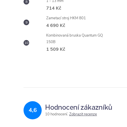
1 - 13 mm
714 Kč
Zametací stroj HKM 801
4 690 Kč
Kombinovaná bruska Quantum GQ
150B
1 509 Kč
Hodnocení zákazníků
4,6
10 hodnocení
Zobrazit recenze