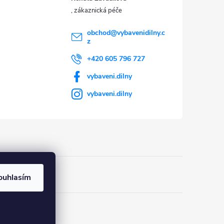
obchod
@
vybavenidilny.c
z
+420 605 796 727
vybaveni.dilny
vybaveni.dilny
ouhlasím