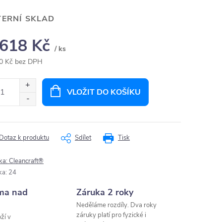
TERNÍ SKLAD
 618 Kč
/ ks
0 Kč bez DPH
ná
:
VLOŽIT DO KOŠÍKU
Dotaz k produktu
Sdílet
Tisk
ka:
Cleancraft®
ka
:
24
ma nad
Záruka 2 roky
Neděláme rozdíly. Dva roky
záruky platí pro fyzické i
ží v