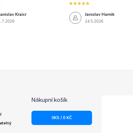
anislav Kraicr
Jaroslav Harnik
1.7.2026
24.5.2026
Nákupní košík
!
0
KS /
0 KČ
atelný