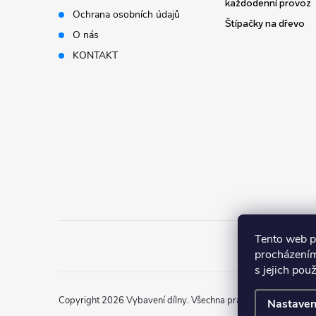
t
každodenní provoz
Ochrana osobních údajů
Štípačky na dřevo
í
O nás
KONTAKT
Tento web p
procházením
s jejich pou
Copyright 2026
Vybavení dílny
. Všechna práva vyhrazena.
Nastaven