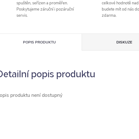
spuštěn, seřízen a proměřen.
celkové hodnotě nad
Poskytujeme záruční i pozáruční
budete mít od nás d
servis.
zdarma.
POPIS PRODUKTU
DISKUZE
Detailní popis produktu
opis produktu není dostupný