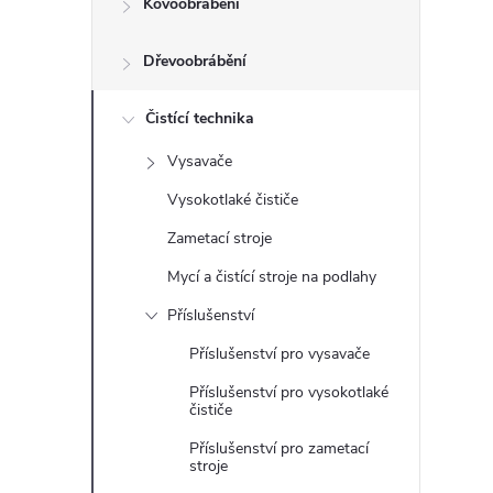
Kovoobrábění
t
Dřevoobrábění
r
a
Čistící technika
Vysavače
n
Vysokotlaké čističe
n
Zametací stroje
Mycí a čistící stroje na podlahy
í
Příslušenství
p
Příslušenství pro vysavače
Příslušenství pro vysokotlaké
a
čističe
n
Příslušenství pro zametací
stroje